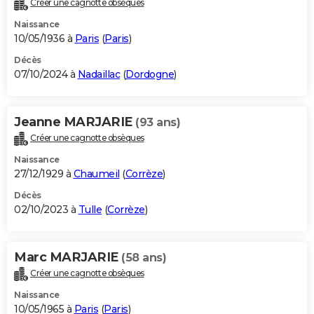
Créer une cagnotte obsèques
City break
Voyage de noces
Climat
Destinations
Voyage nature
Forum
+
PHOTO
Naissance
10/05/1936 à
Paris
(
Paris
)
GUIDES D'ACHAT
Décès
07/10/2024 à
Nadaillac
(
Dordogne
)
BONS PLANS
CARTE DE VOEUX
Jeanne MARJARIE
(93 ans)
Carte Bonne année
Carte Pâques
Carte de Noël
Carte Saint-Valentin
Carte d'anniversaire
DICTIONNAIRE
Créer une cagnotte obsèques
Biographies
Expressions
Dictionnaire
Citations
Proverbes
PROGRAMME TV
Naissance
27/12/1929 à
Chaumeil
(
Corrèze
)
COPAINS D'AVANT
Décès
02/10/2023 à
Tulle
(
Corrèze
)
Se connecter
Collèges
Universités
Service militaire
S'inscrire
Lycées
Primaires
Entreprises
Avis de recherche
AVIS DE DÉCÈS
FORUM
Marc MARJARIE
(58 ans)
Lifestyle
Sport
Television
Cinema
Bricolage
Culture
Auto
Voyage
Créer une cagnotte obsèques
Naissance
10/05/1965 à
Paris
(
Paris
)