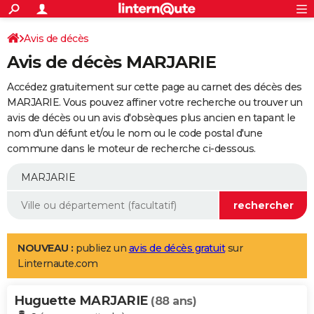
ACTUALITÉS
Connexion
S'inscrire
Avis de décès
Rechercher
Société
Education
Villes
Politique
Faits Divers
Monde
+
SPORT
Avis de décès MARJARIE
Football
Cyclisme
Forum
Coupe du monde 2026
Tennis
Rugby
CULTURE
Accédez gratuitement sur cette page au carnet des décès des
TNT
Cinéma
Musique
Programme TV
Streaming
Sorties cinéma
+
MARJARIE. Vous pouvez affiner votre recherche ou trouver un
FINANCE
avis de décès ou un avis d'obsèques plus ancien en tapant le
Impôts
Immobilier
Banque
Crédit
Retraite
Epargne
Risques naturels par ville
Assurance
AUTO
nom d'un défunt et/ou le nom ou le code postal d'une
commune dans le moteur de recherche ci-dessous.
Réserver un essai
Berlines
Forum auto
Essais
Citadines
SUV
+
HIGH-TECH
Meilleur smartphone
Ordinateurs
Guide high-tech
Mobiles
Internet
Jeux vidéo
+
BRICOLAGE
Aménagement intérieur
Cuisine
Jardinage
+
Forum
Extérieur
Salle de bains
Rangement
WEEK-END
Escapades
Expositions
Week-end nature
Guides de France
Patrimoine
Musées
+
LIFESTYLE
NOUVEAU :
publiez un
avis de décès gratuit
sur
Linternaute.com
Bien-être
Mode
+
Art de vivre
Loisirs
Modes de vie
SANTE
Huguette MARJARIE
Guide de la santé
Médicaments
+
Alimentation
Maladies
Sommeil
(88 ans)
VOYAGE