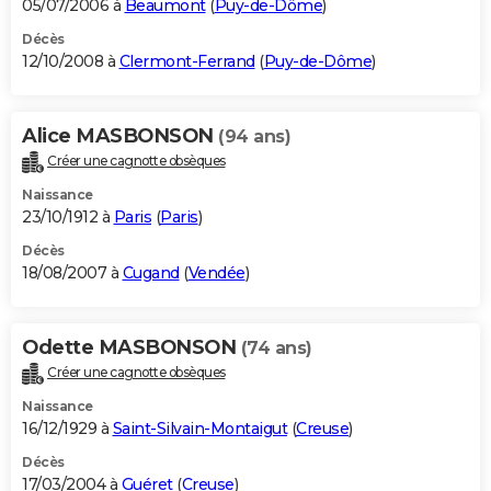
05/07/2006 à
Beaumont
(
Puy-de-Dôme
)
Décès
12/10/2008 à
Clermont-Ferrand
(
Puy-de-Dôme
)
Alice MASBONSON
(94 ans)
Créer une cagnotte obsèques
Naissance
23/10/1912 à
Paris
(
Paris
)
Décès
18/08/2007 à
Cugand
(
Vendée
)
Odette MASBONSON
(74 ans)
Créer une cagnotte obsèques
Naissance
16/12/1929 à
Saint-Silvain-Montaigut
(
Creuse
)
Décès
17/03/2004 à
Guéret
(
Creuse
)