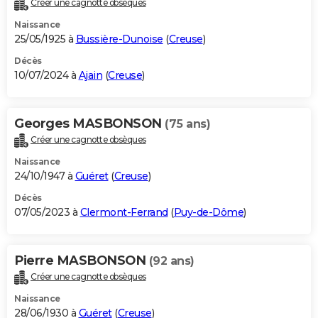
Créer une cagnotte obsèques
City break
Voyage de noces
Climat
Destinations
Voyage nature
Forum
+
PHOTO
Naissance
25/05/1925 à
Bussière-Dunoise
(
Creuse
)
GUIDES D'ACHAT
Décès
10/07/2024 à
Ajain
(
Creuse
)
BONS PLANS
CARTE DE VOEUX
Georges MASBONSON
(75 ans)
Carte Bonne année
Carte Pâques
Carte de Noël
Carte Saint-Valentin
Carte d'anniversaire
DICTIONNAIRE
Créer une cagnotte obsèques
Biographies
Expressions
Dictionnaire
Citations
Proverbes
PROGRAMME TV
Naissance
24/10/1947 à
Guéret
(
Creuse
)
COPAINS D'AVANT
Décès
07/05/2023 à
Clermont-Ferrand
(
Puy-de-Dôme
)
Se connecter
Collèges
Universités
Service militaire
S'inscrire
Lycées
Primaires
Entreprises
Avis de recherche
AVIS DE DÉCÈS
FORUM
Pierre MASBONSON
(92 ans)
Lifestyle
Sport
Television
Cinema
Bricolage
Culture
Auto
Voyage
Créer une cagnotte obsèques
Naissance
28/06/1930 à
Guéret
(
Creuse
)