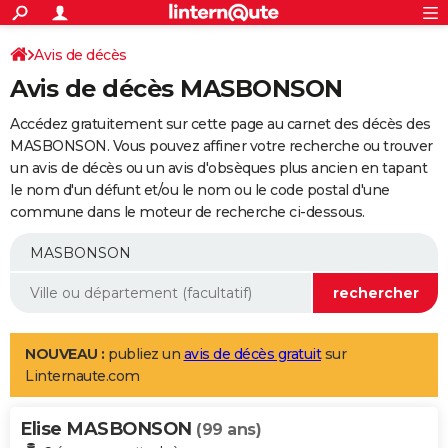
ACTUALITÉS
Connexion
S'inscrire
Avis de décès
Rechercher
Société
Education
Villes
Politique
Faits Divers
Monde
+
SPORT
Avis de décès MASBONSON
Football
Cyclisme
Forum
Coupe du monde 2026
Tennis
Rugby
CULTURE
Accédez gratuitement sur cette page au carnet des décès des
TNT
Cinéma
Musique
Programme TV
Streaming
Sorties cinéma
+
MASBONSON. Vous pouvez affiner votre recherche ou trouver
FINANCE
un avis de décès ou un avis d'obsèques plus ancien en tapant
Impôts
Immobilier
Banque
Crédit
Retraite
Epargne
Risques naturels par ville
Assurance
AUTO
le nom d'un défunt et/ou le nom ou le code postal d'une
commune dans le moteur de recherche ci-dessous.
Réserver un essai
Berlines
Forum auto
Essais
Citadines
SUV
+
HIGH-TECH
Meilleur smartphone
Ordinateurs
Guide high-tech
Mobiles
Internet
Jeux vidéo
+
BRICOLAGE
Aménagement intérieur
Cuisine
Jardinage
+
Forum
Extérieur
Salle de bains
Rangement
WEEK-END
Escapades
Expositions
Week-end nature
Guides de France
Patrimoine
Musées
+
LIFESTYLE
NOUVEAU :
publiez un
avis de décès gratuit
sur
Linternaute.com
Bien-être
Mode
+
Art de vivre
Loisirs
Modes de vie
SANTE
Elise MASBONSON
Guide de la santé
Médicaments
+
Alimentation
Maladies
Sommeil
(99 ans)
VOYAGE