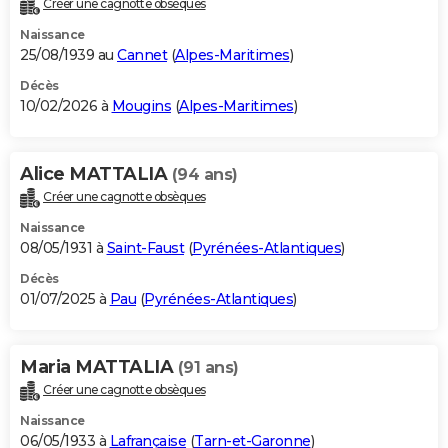
Créer une cagnotte obsèques
City break
Voyage de noces
Climat
Destinations
Voyage nature
Forum
+
PHOTO
Naissance
25/08/1939 au
Cannet
(
Alpes-Maritimes
)
GUIDES D'ACHAT
Décès
10/02/2026 à
Mougins
(
Alpes-Maritimes
)
BONS PLANS
CARTE DE VOEUX
Alice MATTALIA
(94 ans)
Carte Bonne année
Carte Pâques
Carte de Noël
Carte Saint-Valentin
Carte d'anniversaire
DICTIONNAIRE
Créer une cagnotte obsèques
Biographies
Expressions
Dictionnaire
Citations
Proverbes
PROGRAMME TV
Naissance
08/05/1931 à
Saint-Faust
(
Pyrénées-Atlantiques
)
COPAINS D'AVANT
Décès
01/07/2025 à
Pau
(
Pyrénées-Atlantiques
)
Se connecter
Collèges
Universités
Service militaire
S'inscrire
Lycées
Primaires
Entreprises
Avis de recherche
AVIS DE DÉCÈS
FORUM
Maria MATTALIA
(91 ans)
Lifestyle
Sport
Television
Cinema
Bricolage
Culture
Auto
Voyage
Créer une cagnotte obsèques
Naissance
06/05/1933 à
Lafrançaise
(
Tarn-et-Garonne
)