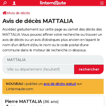
ACTUALITÉS
Connexion
S'inscrire
Avis de décès
Rechercher
Société
Education
Villes
Politique
Faits Divers
Monde
+
SPORT
Avis de décès MATTALIA
Football
Cyclisme
Forum
Coupe du monde 2026
Tennis
Rugby
CULTURE
Accédez gratuitement sur cette page au carnet des décès des
TNT
Cinéma
Musique
Programme TV
Streaming
Sorties cinéma
+
MATTALIA. Vous pouvez affiner votre recherche ou trouver un
FINANCE
avis de décès ou un avis d'obsèques plus ancien en tapant le
Impôts
Immobilier
Banque
Crédit
Retraite
Epargne
Risques naturels par ville
Assurance
AUTO
nom d'un défunt et/ou le nom ou le code postal d'une
commune dans le moteur de recherche ci-dessous.
Réserver un essai
Berlines
Forum auto
Essais
Citadines
SUV
+
HIGH-TECH
Meilleur smartphone
Ordinateurs
Guide high-tech
Mobiles
Internet
Jeux vidéo
+
BRICOLAGE
Aménagement intérieur
Cuisine
Jardinage
+
Forum
Extérieur
Salle de bains
Rangement
WEEK-END
Escapades
Expositions
Week-end nature
Guides de France
Patrimoine
Musées
+
LIFESTYLE
NOUVEAU :
publiez un
avis de décès gratuit
sur
Linternaute.com
Bien-être
Mode
+
Art de vivre
Loisirs
Modes de vie
SANTE
Pierre MATTALIA
Guide de la santé
Médicaments
+
Alimentation
Maladies
Sommeil
(86 ans)
VOYAGE