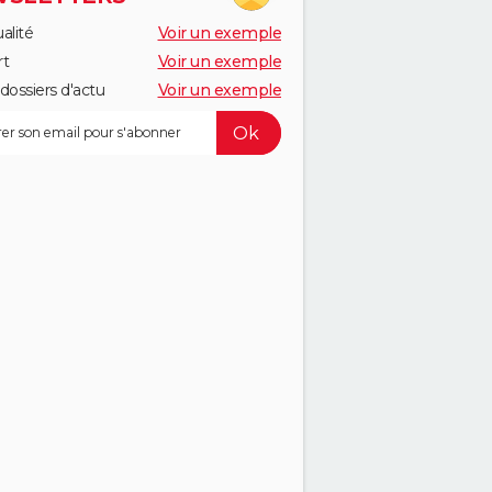
alité
Voir un exemple
rt
Voir un exemple
dossiers d'actu
Voir un exemple