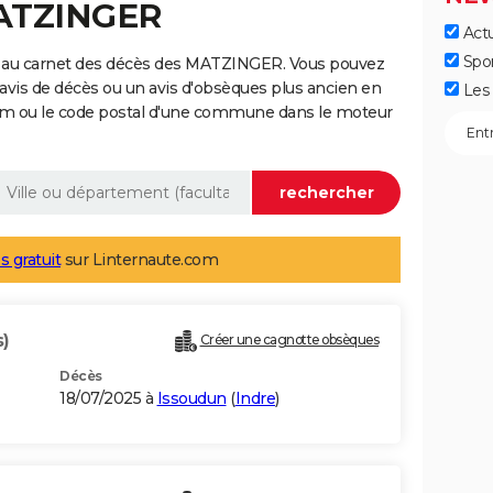
MATZINGER
Actu
Spo
e au carnet des décès des MATZINGER. Vous pouvez
 avis de décès ou un avis d'obsèques plus ancien en
Les 
nom ou le code postal d'une commune dans le moteur
s gratuit
sur Linternaute.com
s)
Créer une cagnotte obsèques
Décès
18/07/2025 à
Issoudun
(
Indre
)