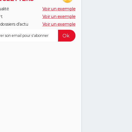
alité
Voir un exemple
rt
Voir un exemple
dossiers d'actu
Voir un exemple