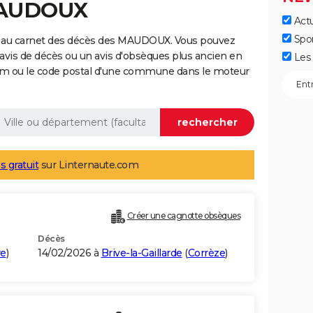
MAUDOUX
Actu
Spo
e au carnet des décès des MAUDOUX. Vous pouvez
 avis de décès ou un avis d'obsèques plus ancien en
Les 
nom ou le code postal d'une commune dans le moteur
s gratuit
sur Linternaute.com
Créer une cagnotte obsèques
Décès
re
)
14/02/2026 à
Brive-la-Gaillarde
(
Corrèze
)