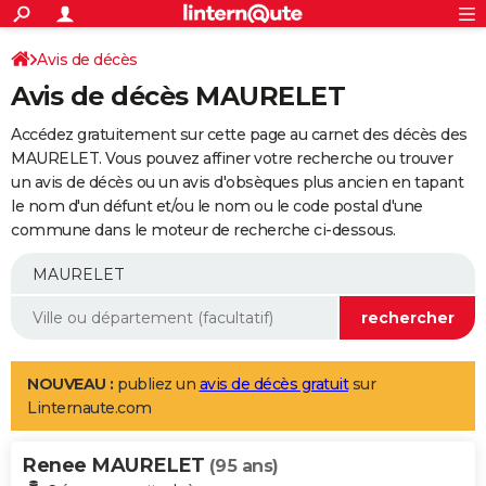
ACTUALITÉS
Connexion
S'inscrire
Avis de décès
Rechercher
Société
Education
Villes
Politique
Faits Divers
Monde
+
SPORT
Avis de décès MAURELET
Football
Cyclisme
Forum
Coupe du monde 2026
Tennis
Rugby
CULTURE
Accédez gratuitement sur cette page au carnet des décès des
TNT
Cinéma
Musique
Programme TV
Streaming
Sorties cinéma
+
MAURELET. Vous pouvez affiner votre recherche ou trouver
FINANCE
un avis de décès ou un avis d'obsèques plus ancien en tapant
Impôts
Immobilier
Banque
Crédit
Retraite
Epargne
Risques naturels par ville
Assurance
AUTO
le nom d'un défunt et/ou le nom ou le code postal d'une
commune dans le moteur de recherche ci-dessous.
Réserver un essai
Berlines
Forum auto
Essais
Citadines
SUV
+
HIGH-TECH
Meilleur smartphone
Ordinateurs
Guide high-tech
Mobiles
Internet
Jeux vidéo
+
BRICOLAGE
Aménagement intérieur
Cuisine
Jardinage
+
Forum
Extérieur
Salle de bains
Rangement
WEEK-END
Escapades
Expositions
Week-end nature
Guides de France
Patrimoine
Musées
+
LIFESTYLE
NOUVEAU :
publiez un
avis de décès gratuit
sur
Linternaute.com
Bien-être
Mode
+
Art de vivre
Loisirs
Modes de vie
SANTE
Renee MAURELET
Guide de la santé
Médicaments
+
Alimentation
Maladies
Sommeil
(95 ans)
VOYAGE