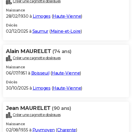
Créer une cagnotte obsèques
City break
Voyage de noces
Climat
Destinations
Voyage nature
Forum
+
PHOTO
Naissance
28/02/1930 à
Limoges
(
Haute-Vienne
)
GUIDES D'ACHAT
Décès
02/12/2025 à
Saumur
(
Maine-et-Loire
)
BONS PLANS
CARTE DE VOEUX
Alain MAURELET
(74 ans)
Carte Bonne année
Carte Pâques
Carte de Noël
Carte Saint-Valentin
Carte d'anniversaire
DICTIONNAIRE
Créer une cagnotte obsèques
Biographies
Expressions
Dictionnaire
Citations
Proverbes
PROGRAMME TV
Naissance
06/07/1951 à
Boisseuil
(
Haute-Vienne
)
COPAINS D'AVANT
Décès
30/10/2025 à
Limoges
(
Haute-Vienne
)
Se connecter
Collèges
Universités
Service militaire
S'inscrire
Lycées
Primaires
Entreprises
Avis de recherche
AVIS DE DÉCÈS
FORUM
Jean MAURELET
(90 ans)
Lifestyle
Sport
Television
Cinema
Bricolage
Culture
Auto
Voyage
Créer une cagnotte obsèques
Naissance
02/08/1935 à
Puymoyen
(
Charente
)