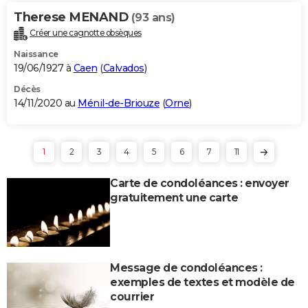
Therese MENAND
(93 ans)
Créer une cagnotte obsèques
Naissance
19/06/1927 à
Caen
(
Calvados
)
Décès
14/11/2020 au
Ménil-de-Briouze
(
Orne
)
1
2
3
4
5
6
7
11
Carte de condoléances : envoyer
gratuitement une carte
Message de condoléances :
exemples de textes et modèle de
courrier