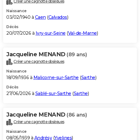
Créer une cagnotte obsèques
City break
Voyage de noces
Climat
Destinations
Voyage nature
Forum
+
PHOTO
Naissance
03/02/1940 à
Caen
(
Calvados
)
GUIDES D'ACHAT
Décès
20/07/2026 à
Ivry-sur-Seine
(
Val-de-Marne
)
BONS PLANS
CARTE DE VOEUX
Jacqueline MENAND
(89 ans)
Carte Bonne année
Carte Pâques
Carte de Noël
Carte Saint-Valentin
Carte d'anniversaire
DICTIONNAIRE
Créer une cagnotte obsèques
Biographies
Expressions
Dictionnaire
Citations
Proverbes
PROGRAMME TV
Naissance
18/09/1936 à
Malicorne-sur-Sarthe
(
Sarthe
)
COPAINS D'AVANT
Décès
27/06/2026 à
Sablé-sur-Sarthe
(
Sarthe
)
Se connecter
Collèges
Universités
Service militaire
S'inscrire
Lycées
Primaires
Entreprises
Avis de recherche
AVIS DE DÉCÈS
FORUM
Jacqueline MENAND
(86 ans)
Lifestyle
Sport
Television
Cinema
Bricolage
Culture
Auto
Voyage
Créer une cagnotte obsèques
Naissance
08/05/1939 à
Andrésy
(
Yvelines
)