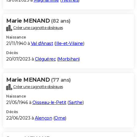
15/09/2023 à
Magnanville
(
Yvelines
)
Marie MENAND
(82 ans)
Créer une cagnotte obsèques
Naissance
21/11/1940 à
Val d'Anast
(
Ille-et-Vilaine
)
Décès
20/07/2023 à
Cléguérec
(
Morbihan
)
Marie MENAND
(77 ans)
Créer une cagnotte obsèques
Naissance
21/05/1946 à
Oisseau-le-Petit
(
Sarthe
)
Décès
22/06/2023 à
Alençon
(
Orne
)