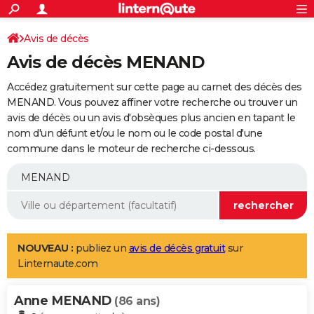
ACTUALITÉS
Connexion
S'inscrire
Avis de décès
Rechercher
Société
Education
Villes
Politique
Faits Divers
Monde
+
SPORT
Avis de décès MENAND
Football
Cyclisme
Forum
Coupe du monde 2026
Tennis
Rugby
CULTURE
Accédez gratuitement sur cette page au carnet des décès des
TNT
Cinéma
Musique
Programme TV
Streaming
Sorties cinéma
+
MENAND. Vous pouvez affiner votre recherche ou trouver un
FINANCE
avis de décès ou un avis d'obsèques plus ancien en tapant le
Impôts
Immobilier
Banque
Crédit
Retraite
Epargne
Risques naturels par ville
Assurance
AUTO
nom d'un défunt et/ou le nom ou le code postal d'une
commune dans le moteur de recherche ci-dessous.
Réserver un essai
Berlines
Forum auto
Essais
Citadines
SUV
+
HIGH-TECH
Meilleur smartphone
Ordinateurs
Guide high-tech
Mobiles
Internet
Jeux vidéo
+
BRICOLAGE
Aménagement intérieur
Cuisine
Jardinage
+
Forum
Extérieur
Salle de bains
Rangement
WEEK-END
Escapades
Expositions
Week-end nature
Guides de France
Patrimoine
Musées
+
LIFESTYLE
NOUVEAU :
publiez un
avis de décès gratuit
sur
Linternaute.com
Bien-être
Mode
+
Art de vivre
Loisirs
Modes de vie
SANTE
Anne MENAND
Guide de la santé
Médicaments
+
Alimentation
Maladies
Sommeil
(86 ans)
VOYAGE