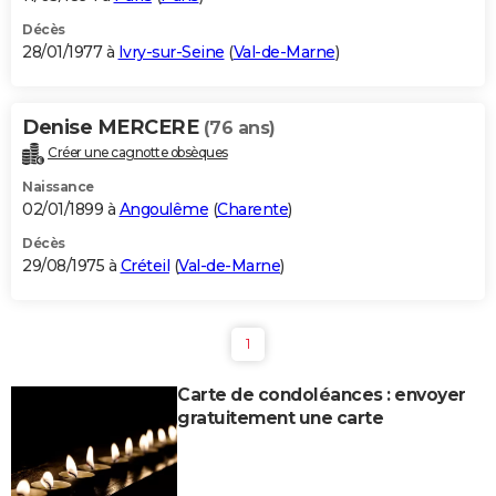
Décès
28/01/1977 à
Ivry-sur-Seine
(
Val-de-Marne
)
Denise MERCERE
(76 ans)
Créer une cagnotte obsèques
Naissance
02/01/1899 à
Angoulême
(
Charente
)
Décès
29/08/1975 à
Créteil
(
Val-de-Marne
)
1
Carte de condoléances : envoyer
gratuitement une carte