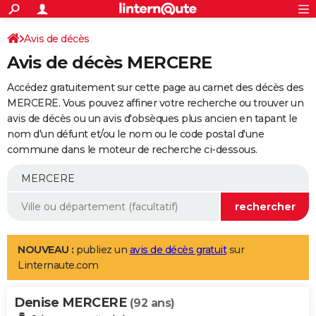
ACTUALITÉS
Connexion
S'inscrire
Avis de décès
Rechercher
Société
Education
Villes
Politique
Faits Divers
Monde
+
SPORT
Avis de décès MERCERE
Football
Cyclisme
Forum
Coupe du monde 2026
Tennis
Rugby
CULTURE
Accédez gratuitement sur cette page au carnet des décès des
TNT
Cinéma
Musique
Programme TV
Streaming
Sorties cinéma
+
MERCERE. Vous pouvez affiner votre recherche ou trouver un
FINANCE
avis de décès ou un avis d'obsèques plus ancien en tapant le
Impôts
Immobilier
Banque
Crédit
Retraite
Epargne
Risques naturels par ville
Assurance
AUTO
nom d'un défunt et/ou le nom ou le code postal d'une
commune dans le moteur de recherche ci-dessous.
Réserver un essai
Berlines
Forum auto
Essais
Citadines
SUV
+
HIGH-TECH
Meilleur smartphone
Ordinateurs
Guide high-tech
Mobiles
Internet
Jeux vidéo
+
BRICOLAGE
Aménagement intérieur
Cuisine
Jardinage
+
Forum
Extérieur
Salle de bains
Rangement
WEEK-END
Escapades
Expositions
Week-end nature
Guides de France
Patrimoine
Musées
+
LIFESTYLE
NOUVEAU :
publiez un
avis de décès gratuit
sur
Linternaute.com
Bien-être
Mode
+
Art de vivre
Loisirs
Modes de vie
SANTE
Denise MERCERE
Guide de la santé
Médicaments
+
Alimentation
Maladies
Sommeil
(92 ans)
VOYAGE