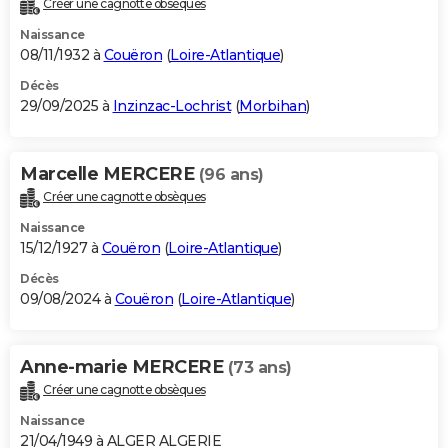
Créer une cagnotte obsèques
City break
Voyage de noces
Climat
Destinations
Voyage nature
Forum
+
PHOTO
Naissance
08/11/1932 à
Couëron
(
Loire-Atlantique
)
GUIDES D'ACHAT
Décès
29/09/2025 à
Inzinzac-Lochrist
(
Morbihan
)
BONS PLANS
CARTE DE VOEUX
Marcelle MERCERE
(96 ans)
Carte Bonne année
Carte Pâques
Carte de Noël
Carte Saint-Valentin
Carte d'anniversaire
DICTIONNAIRE
Créer une cagnotte obsèques
Biographies
Expressions
Dictionnaire
Citations
Proverbes
PROGRAMME TV
Naissance
15/12/1927 à
Couëron
(
Loire-Atlantique
)
COPAINS D'AVANT
Décès
09/08/2024 à
Couëron
(
Loire-Atlantique
)
Se connecter
Collèges
Universités
Service militaire
S'inscrire
Lycées
Primaires
Entreprises
Avis de recherche
AVIS DE DÉCÈS
FORUM
Anne-marie MERCERE
(73 ans)
Lifestyle
Sport
Television
Cinema
Bricolage
Culture
Auto
Voyage
Créer une cagnotte obsèques
Naissance
21/04/1949 à ALGER ALGERIE