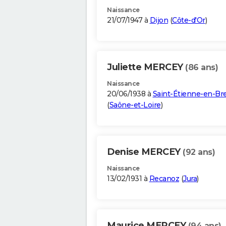
Naissance
21/07/1947 à
Dijon
(
Côte-d'Or
)
Juliette MERCEY
(86 ans)
Naissance
20/06/1938 à
Saint-Étienne-en-Br
(
Saône-et-Loire
)
Denise MERCEY
(92 ans)
Naissance
13/02/1931 à
Recanoz
(
Jura
)
Maurice MERCEY
(94 ans)