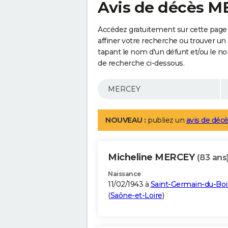
Avis de décès 
Accédez gratuitement sur cette page
affiner votre recherche ou trouver un
tapant le nom d'un défunt et/ou le 
de recherche ci-dessous.
NOUVEAU :
publiez un
avis de décè
Micheline MERCEY
(83 ans
Naissance
11/02/1943 à
Saint-Germain-du-Boi
(
Saône-et-Loire
)