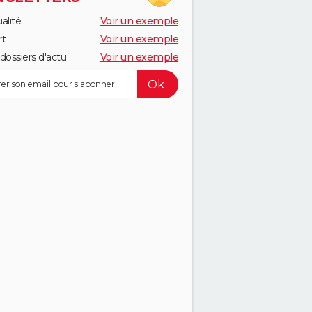
alité
Voir un exemple
rt
Voir un exemple
dossiers d'actu
Voir un exemple