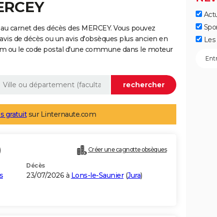
MERCEY
Actu
Spo
 au carnet des décès des MERCEY. Vous pouvez
 avis de décès ou un avis d'obsèques plus ancien en
Les 
nom ou le code postal d'une commune dans le moteur
s gratuit
sur Linternaute.com
)
Créer une cagnotte obsèques
Décès
s
23/07/2026 à
Lons-le-Saunier
(
Jura
)