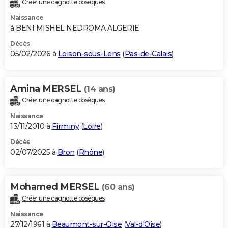
Créer une cagnotte obsèques
City break
Voyage de noces
Climat
Destinations
Voyage nature
Forum
+
PHOTO
Naissance
à BENI MISHEL NEDROMA ALGERIE
GUIDES D'ACHAT
Décès
05/02/2026 à
Loison-sous-Lens
(
Pas-de-Calais
)
BONS PLANS
CARTE DE VOEUX
Amina MERSEL
(14 ans)
Carte Bonne année
Carte Pâques
Carte de Noël
Carte Saint-Valentin
Carte d'anniversaire
DICTIONNAIRE
Créer une cagnotte obsèques
Biographies
Expressions
Dictionnaire
Citations
Proverbes
PROGRAMME TV
Naissance
13/11/2010 à
Firminy
(
Loire
)
COPAINS D'AVANT
Décès
02/07/2025 à
Bron
(
Rhône
)
Se connecter
Collèges
Universités
Service militaire
S'inscrire
Lycées
Primaires
Entreprises
Avis de recherche
AVIS DE DÉCÈS
FORUM
Mohamed MERSEL
(60 ans)
Lifestyle
Sport
Television
Cinema
Bricolage
Culture
Auto
Voyage
Créer une cagnotte obsèques
Naissance
27/12/1961 à
Beaumont-sur-Oise
(
Val-d'Oise
)