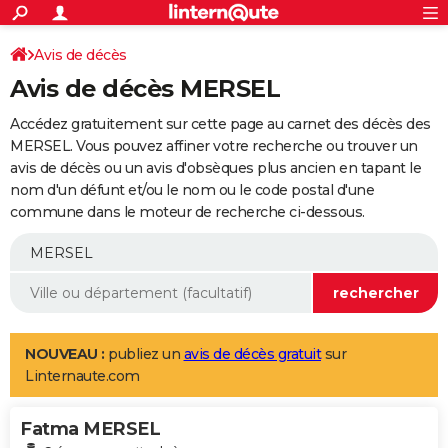
ACTUALITÉS
Connexion
S'inscrire
Avis de décès
Rechercher
Société
Education
Villes
Politique
Faits Divers
Monde
+
SPORT
Avis de décès MERSEL
Football
Cyclisme
Forum
Coupe du monde 2026
Tennis
Rugby
CULTURE
Accédez gratuitement sur cette page au carnet des décès des
TNT
Cinéma
Musique
Programme TV
Streaming
Sorties cinéma
+
MERSEL. Vous pouvez affiner votre recherche ou trouver un
FINANCE
avis de décès ou un avis d'obsèques plus ancien en tapant le
Impôts
Immobilier
Banque
Crédit
Retraite
Epargne
Risques naturels par ville
Assurance
AUTO
nom d'un défunt et/ou le nom ou le code postal d'une
commune dans le moteur de recherche ci-dessous.
Réserver un essai
Berlines
Forum auto
Essais
Citadines
SUV
+
HIGH-TECH
Meilleur smartphone
Ordinateurs
Guide high-tech
Mobiles
Internet
Jeux vidéo
+
BRICOLAGE
Aménagement intérieur
Cuisine
Jardinage
+
Forum
Extérieur
Salle de bains
Rangement
WEEK-END
Escapades
Expositions
Week-end nature
Guides de France
Patrimoine
Musées
+
LIFESTYLE
NOUVEAU :
publiez un
avis de décès gratuit
sur
Linternaute.com
Bien-être
Mode
+
Art de vivre
Loisirs
Modes de vie
SANTE
Fatma MERSEL
Guide de la santé
Médicaments
+
Alimentation
Maladies
Sommeil
VOYAGE