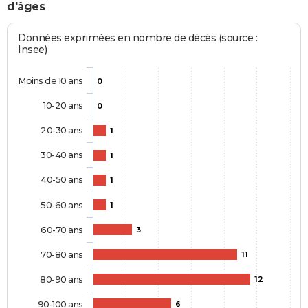
d'âges
Données exprimées en nombre de décès (source :
Insee)
Moins de 10 ans
0
10-20 ans
0
20-30 ans
1
30-40 ans
1
40-50 ans
1
50-60 ans
1
60-70 ans
3
70-80 ans
11
80-90 ans
12
90-100 ans
6