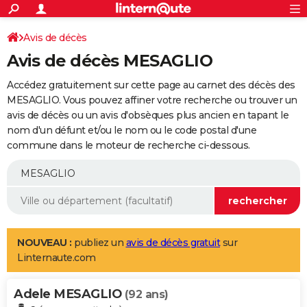
ACTUALITÉS
Connexion
S'inscrire
Avis de décès
Rechercher
Société
Education
Villes
Politique
Faits Divers
Monde
+
SPORT
Avis de décès MESAGLIO
Football
Cyclisme
Forum
Coupe du monde 2026
Tennis
Rugby
CULTURE
Accédez gratuitement sur cette page au carnet des décès des
TNT
Cinéma
Musique
Programme TV
Streaming
Sorties cinéma
+
MESAGLIO. Vous pouvez affiner votre recherche ou trouver un
FINANCE
avis de décès ou un avis d'obsèques plus ancien en tapant le
Impôts
Immobilier
Banque
Crédit
Retraite
Epargne
Risques naturels par ville
Assurance
AUTO
nom d'un défunt et/ou le nom ou le code postal d'une
commune dans le moteur de recherche ci-dessous.
Réserver un essai
Berlines
Forum auto
Essais
Citadines
SUV
+
HIGH-TECH
Meilleur smartphone
Ordinateurs
Guide high-tech
Mobiles
Internet
Jeux vidéo
+
BRICOLAGE
Aménagement intérieur
Cuisine
Jardinage
+
Forum
Extérieur
Salle de bains
Rangement
WEEK-END
Escapades
Expositions
Week-end nature
Guides de France
Patrimoine
Musées
+
LIFESTYLE
NOUVEAU :
publiez un
avis de décès gratuit
sur
Linternaute.com
Bien-être
Mode
+
Art de vivre
Loisirs
Modes de vie
SANTE
Adele MESAGLIO
Guide de la santé
Médicaments
+
Alimentation
Maladies
Sommeil
(92 ans)
VOYAGE