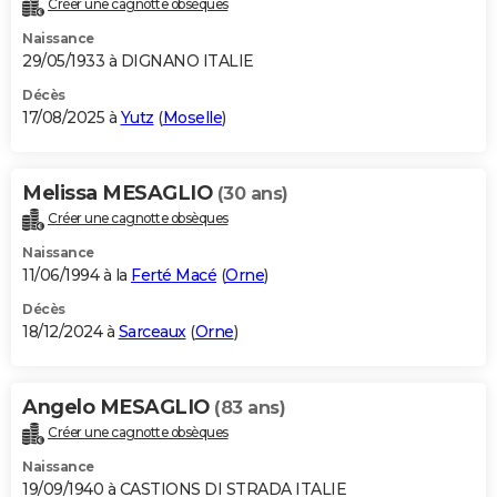
Créer une cagnotte obsèques
City break
Voyage de noces
Climat
Destinations
Voyage nature
Forum
+
PHOTO
Naissance
29/05/1933 à DIGNANO ITALIE
GUIDES D'ACHAT
Décès
17/08/2025 à
Yutz
(
Moselle
)
BONS PLANS
CARTE DE VOEUX
Melissa MESAGLIO
(30 ans)
Carte Bonne année
Carte Pâques
Carte de Noël
Carte Saint-Valentin
Carte d'anniversaire
DICTIONNAIRE
Créer une cagnotte obsèques
Biographies
Expressions
Dictionnaire
Citations
Proverbes
PROGRAMME TV
Naissance
11/06/1994 à la
Ferté Macé
(
Orne
)
COPAINS D'AVANT
Décès
18/12/2024 à
Sarceaux
(
Orne
)
Se connecter
Collèges
Universités
Service militaire
S'inscrire
Lycées
Primaires
Entreprises
Avis de recherche
AVIS DE DÉCÈS
FORUM
Angelo MESAGLIO
(83 ans)
Lifestyle
Sport
Television
Cinema
Bricolage
Culture
Auto
Voyage
Créer une cagnotte obsèques
Naissance
19/09/1940 à CASTIONS DI STRADA ITALIE