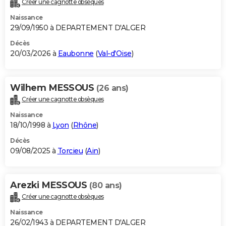
Créer une cagnotte obsèques
City break
Voyage de noces
Climat
Destinations
Voyage nature
Forum
+
PHOTO
Naissance
29/09/1950 à DEPARTEMENT D'ALGER
GUIDES D'ACHAT
Décès
20/03/2026 à
Eaubonne
(
Val-d'Oise
)
BONS PLANS
CARTE DE VOEUX
Wilhem MESSOUS
(26 ans)
Carte Bonne année
Carte Pâques
Carte de Noël
Carte Saint-Valentin
Carte d'anniversaire
DICTIONNAIRE
Créer une cagnotte obsèques
Biographies
Expressions
Dictionnaire
Citations
Proverbes
PROGRAMME TV
Naissance
18/10/1998 à
Lyon
(
Rhône
)
COPAINS D'AVANT
Décès
09/08/2025 à
Torcieu
(
Ain
)
Se connecter
Collèges
Universités
Service militaire
S'inscrire
Lycées
Primaires
Entreprises
Avis de recherche
AVIS DE DÉCÈS
FORUM
Arezki MESSOUS
(80 ans)
Lifestyle
Sport
Television
Cinema
Bricolage
Culture
Auto
Voyage
Créer une cagnotte obsèques
Naissance
26/02/1943 à DEPARTEMENT D'ALGER