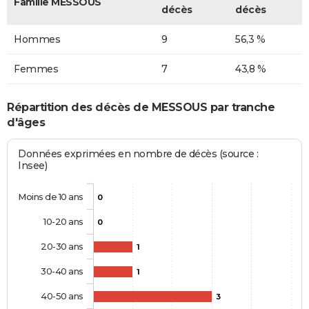
Famille MESSOUS
décès
décès
Hommes
9
56,3 %
Femmes
7
43,8 %
Répartition des décès de MESSOUS par tranche
d'âges
Données exprimées en nombre de décès (source :
Insee)
Moins de 10 ans
0
10-20 ans
0
20-30 ans
1
30-40 ans
1
40-50 ans
3