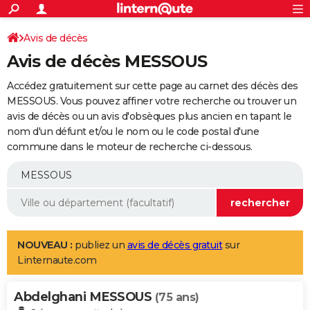
ACTUALITÉS
Connexion
S'inscrire
Avis de décès
Rechercher
Société
Education
Villes
Politique
Faits Divers
Monde
+
SPORT
Avis de décès MESSOUS
Football
Cyclisme
Forum
Coupe du monde 2026
Tennis
Rugby
CULTURE
Accédez gratuitement sur cette page au carnet des décès des
TNT
Cinéma
Musique
Programme TV
Streaming
Sorties cinéma
+
MESSOUS. Vous pouvez affiner votre recherche ou trouver un
FINANCE
avis de décès ou un avis d'obsèques plus ancien en tapant le
Impôts
Immobilier
Banque
Crédit
Retraite
Epargne
Risques naturels par ville
Assurance
AUTO
nom d'un défunt et/ou le nom ou le code postal d'une
commune dans le moteur de recherche ci-dessous.
Réserver un essai
Berlines
Forum auto
Essais
Citadines
SUV
+
HIGH-TECH
Meilleur smartphone
Ordinateurs
Guide high-tech
Mobiles
Internet
Jeux vidéo
+
BRICOLAGE
Aménagement intérieur
Cuisine
Jardinage
+
Forum
Extérieur
Salle de bains
Rangement
WEEK-END
Escapades
Expositions
Week-end nature
Guides de France
Patrimoine
Musées
+
LIFESTYLE
NOUVEAU :
publiez un
avis de décès gratuit
sur
Linternaute.com
Bien-être
Mode
+
Art de vivre
Loisirs
Modes de vie
SANTE
Abdelghani MESSOUS
Guide de la santé
Médicaments
+
Alimentation
Maladies
Sommeil
(75 ans)
VOYAGE