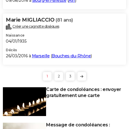
09/08/2016 à
Bourg-en-Bresse
(
Ain
)
Marie MIGLIACCIO
(81 ans)
Créer une cagnotte obsèques
Naissance
04/01/1935
Décès
26/03/2016 à
Marseille
(
Bouches-du-Rhône
)
1
2
3
Carte de condoléances : envoyer
gratuitement une carte
Message de condoléances :