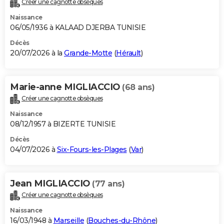
Créer une cagnotte obsèques
City break
Voyage de noces
Climat
Destinations
Voyage nature
Forum
+
PHOTO
Naissance
06/05/1936 à KALAAD DJERBA TUNISIE
GUIDES D'ACHAT
Décès
20/07/2026 à la
Grande-Motte
(
Hérault
)
BONS PLANS
CARTE DE VOEUX
Marie-anne MIGLIACCIO
(68 ans)
Carte Bonne année
Carte Pâques
Carte de Noël
Carte Saint-Valentin
Carte d'anniversaire
DICTIONNAIRE
Créer une cagnotte obsèques
Biographies
Expressions
Dictionnaire
Citations
Proverbes
PROGRAMME TV
Naissance
08/12/1957 à BIZERTE TUNISIE
COPAINS D'AVANT
Décès
04/07/2026 à
Six-Fours-les-Plages
(
Var
)
Se connecter
Collèges
Universités
Service militaire
S'inscrire
Lycées
Primaires
Entreprises
Avis de recherche
AVIS DE DÉCÈS
FORUM
Jean MIGLIACCIO
(77 ans)
Lifestyle
Sport
Television
Cinema
Bricolage
Culture
Auto
Voyage
Créer une cagnotte obsèques
Naissance
16/03/1948 à
Marseille
(
Bouches-du-Rhône
)