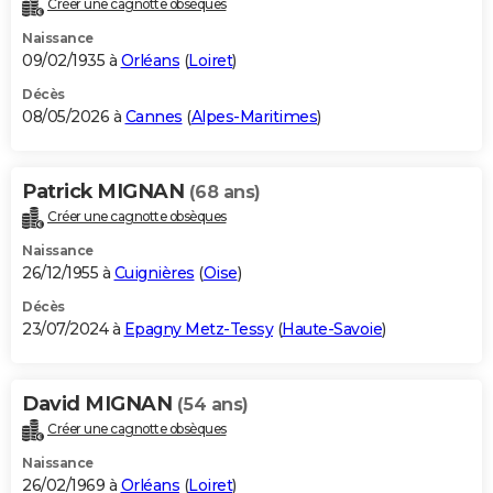
Créer une cagnotte obsèques
City break
Voyage de noces
Climat
Destinations
Voyage nature
Forum
+
PHOTO
Naissance
09/02/1935 à
Orléans
(
Loiret
)
GUIDES D'ACHAT
Décès
08/05/2026 à
Cannes
(
Alpes-Maritimes
)
BONS PLANS
CARTE DE VOEUX
Patrick MIGNAN
(68 ans)
Carte Bonne année
Carte Pâques
Carte de Noël
Carte Saint-Valentin
Carte d'anniversaire
DICTIONNAIRE
Créer une cagnotte obsèques
Biographies
Expressions
Dictionnaire
Citations
Proverbes
PROGRAMME TV
Naissance
26/12/1955 à
Cuignières
(
Oise
)
COPAINS D'AVANT
Décès
23/07/2024 à
Epagny Metz-Tessy
(
Haute-Savoie
)
Se connecter
Collèges
Universités
Service militaire
S'inscrire
Lycées
Primaires
Entreprises
Avis de recherche
AVIS DE DÉCÈS
FORUM
David MIGNAN
(54 ans)
Lifestyle
Sport
Television
Cinema
Bricolage
Culture
Auto
Voyage
Créer une cagnotte obsèques
Naissance
26/02/1969 à
Orléans
(
Loiret
)