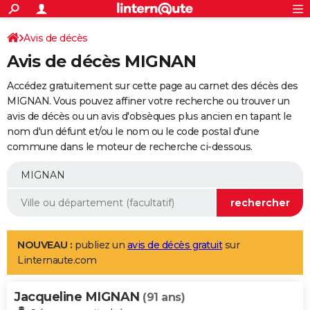
ACTUALITÉS
Connexion
S'inscrire
Avis de décès
Rechercher
Société
Education
Villes
Politique
Faits Divers
Monde
+
SPORT
Avis de décès MIGNAN
Football
Cyclisme
Forum
Coupe du monde 2026
Tennis
Rugby
CULTURE
Accédez gratuitement sur cette page au carnet des décès des
TNT
Cinéma
Musique
Programme TV
Streaming
Sorties cinéma
+
MIGNAN. Vous pouvez affiner votre recherche ou trouver un
FINANCE
avis de décès ou un avis d'obsèques plus ancien en tapant le
Impôts
Immobilier
Banque
Crédit
Retraite
Epargne
Risques naturels par ville
Assurance
AUTO
nom d'un défunt et/ou le nom ou le code postal d'une
commune dans le moteur de recherche ci-dessous.
Réserver un essai
Berlines
Forum auto
Essais
Citadines
SUV
+
HIGH-TECH
Meilleur smartphone
Ordinateurs
Guide high-tech
Mobiles
Internet
Jeux vidéo
+
BRICOLAGE
Aménagement intérieur
Cuisine
Jardinage
+
Forum
Extérieur
Salle de bains
Rangement
WEEK-END
Escapades
Expositions
Week-end nature
Guides de France
Patrimoine
Musées
+
LIFESTYLE
NOUVEAU :
publiez un
avis de décès gratuit
sur
Linternaute.com
Bien-être
Mode
+
Art de vivre
Loisirs
Modes de vie
SANTE
Jacqueline MIGNAN
Guide de la santé
Médicaments
+
Alimentation
Maladies
Sommeil
(91 ans)
VOYAGE