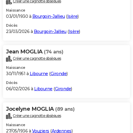
Créer une cagnotte obsèques
City break
Voyage de noces
Climat
Destinations
Voyage nature
Forum
+
PHOTO
Naissance
03/01/1930 à
Bourgoin-Jallieu
(
Isère
)
GUIDES D'ACHAT
Décès
23/03/2026 à
Bourgoin-Jallieu
(
Isère
)
BONS PLANS
CARTE DE VOEUX
Jean MOGLIA
(74 ans)
Carte Bonne année
Carte Pâques
Carte de Noël
Carte Saint-Valentin
Carte d'anniversaire
DICTIONNAIRE
Créer une cagnotte obsèques
Biographies
Expressions
Dictionnaire
Citations
Proverbes
PROGRAMME TV
Naissance
30/11/1951 à
Libourne
(
Gironde
)
COPAINS D'AVANT
Décès
06/02/2026 à
Libourne
(
Gironde
)
Se connecter
Collèges
Universités
Service militaire
S'inscrire
Lycées
Primaires
Entreprises
Avis de recherche
AVIS DE DÉCÈS
FORUM
Jocelyne MOGLIA
(89 ans)
Lifestyle
Sport
Television
Cinema
Bricolage
Culture
Auto
Voyage
Créer une cagnotte obsèques
Naissance
27/05/1936 à
Vouziers
(
Ardennes
)