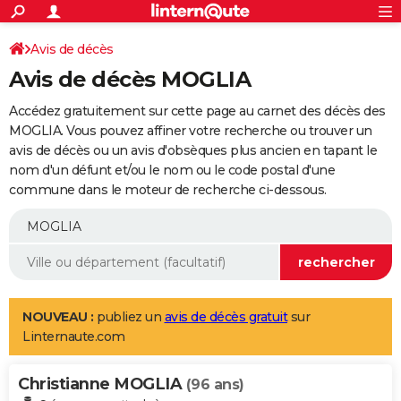
ACTUALITÉS
Connexion
S'inscrire
Avis de décès
Rechercher
Société
Education
Villes
Politique
Faits Divers
Monde
+
SPORT
Avis de décès MOGLIA
Football
Cyclisme
Forum
Coupe du monde 2026
Tennis
Rugby
CULTURE
Accédez gratuitement sur cette page au carnet des décès des
TNT
Cinéma
Musique
Programme TV
Streaming
Sorties cinéma
+
MOGLIA. Vous pouvez affiner votre recherche ou trouver un
FINANCE
avis de décès ou un avis d'obsèques plus ancien en tapant le
Impôts
Immobilier
Banque
Crédit
Retraite
Epargne
Risques naturels par ville
Assurance
AUTO
nom d'un défunt et/ou le nom ou le code postal d'une
commune dans le moteur de recherche ci-dessous.
Réserver un essai
Berlines
Forum auto
Essais
Citadines
SUV
+
HIGH-TECH
Meilleur smartphone
Ordinateurs
Guide high-tech
Mobiles
Internet
Jeux vidéo
+
BRICOLAGE
Aménagement intérieur
Cuisine
Jardinage
+
Forum
Extérieur
Salle de bains
Rangement
WEEK-END
Escapades
Expositions
Week-end nature
Guides de France
Patrimoine
Musées
+
LIFESTYLE
NOUVEAU :
publiez un
avis de décès gratuit
sur
Linternaute.com
Bien-être
Mode
+
Art de vivre
Loisirs
Modes de vie
SANTE
Christianne MOGLIA
Guide de la santé
Médicaments
+
Alimentation
Maladies
Sommeil
(96 ans)
VOYAGE