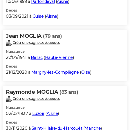
10/06/1958 à
Parfondeval
(
Aisne
)
Décès
03/09/2021 à
Guise
(
Aisne
)
Jean MOGLIA
(79 ans)
Créer une cagnotte obsèques
Naissance
27/04/1941 à
Bellac
(
Haute-Vienne
)
Décès
21/12/2020 à
Margny-lès-Compiègne
(
Oise
)
Raymonde MOGLIA
(83 ans)
Créer une cagnotte obsèques
Naissance
02/02/1937 à
Luzoir
(
Aisne
)
Décès
30/11/2020 à
Saint-Hilaire-du-Harcouët
(
Manche
)