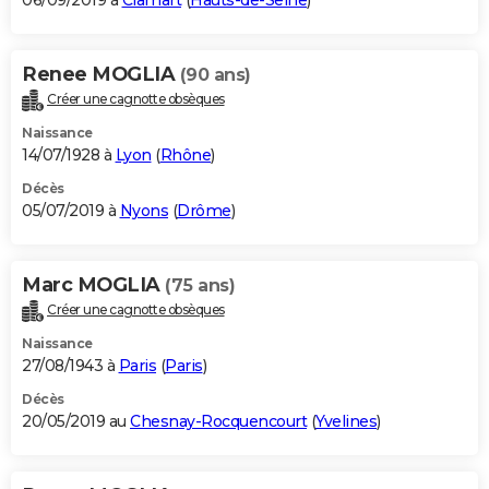
06/09/2019 à
Clamart
(
Hauts-de-Seine
)
Renee MOGLIA
(90 ans)
Créer une cagnotte obsèques
Naissance
14/07/1928 à
Lyon
(
Rhône
)
Décès
05/07/2019 à
Nyons
(
Drôme
)
Marc MOGLIA
(75 ans)
Créer une cagnotte obsèques
Naissance
27/08/1943 à
Paris
(
Paris
)
Décès
20/05/2019 au
Chesnay-Rocquencourt
(
Yvelines
)