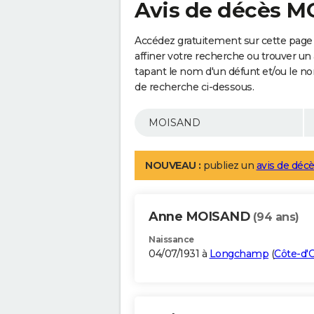
Avis de décès 
Accédez gratuitement sur cette pag
affiner votre recherche ou trouver un
tapant le nom d'un défunt et/ou le 
de recherche ci-dessous.
NOUVEAU :
publiez un
avis de décè
Anne MOISAND
(94 ans)
Naissance
04/07/1931 à
Longchamp
(
Côte-d'