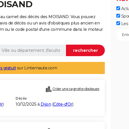
MOISAND
Actu
Spo
e au carnet des décès des MOISAND. Vous pouvez
 avis de décès ou un avis d'obsèques plus ancien en
Les 
nom ou le code postal d'une commune dans le moteur
s gratuit
sur Linternaute.com
Créer une cagnotte obsèques
Décès
Or
)
10/12/2025 à
Dijon
(
Côte-d'Or
)