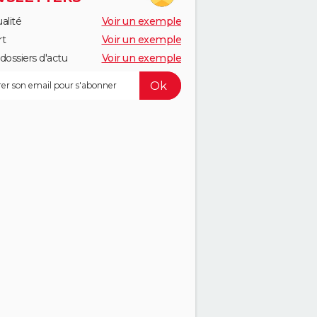
alité
Voir un exemple
rt
Voir un exemple
dossiers d'actu
Voir un exemple