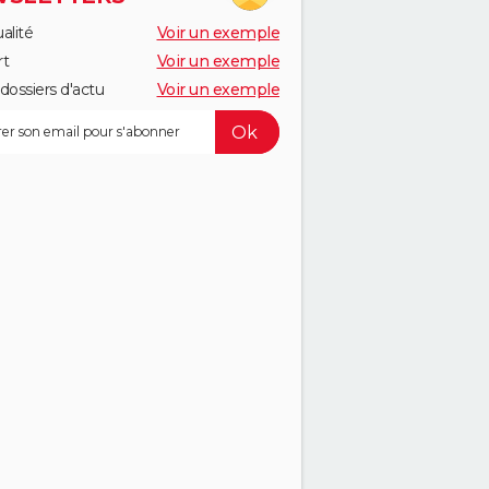
alité
Voir un exemple
rt
Voir un exemple
dossiers d'actu
Voir un exemple