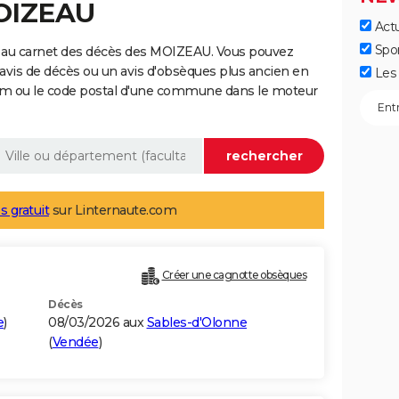
MOIZEAU
Actu
Spo
 au carnet des décès des MOIZEAU. Vous pouvez
 avis de décès ou un avis d'obsèques plus ancien en
Les 
nom ou le code postal d'une commune dans le moteur
s gratuit
sur Linternaute.com
Créer une cagnotte obsèques
Décès
e
)
08/03/2026 aux
Sables-d'Olonne
(
Vendée
)