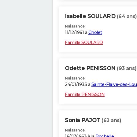
Isabelle SOULARD
(64 ans)
Naissance
11/12/1961 à
Cholet
Famille SOULARD
Odette PENISSON
(93 ans)
Naissance
24/01/1933 à
Sainte-Flaive-des-Lo
Famille PENISSON
Sonia PAJOT
(62 ans)
Naissance
16/07/1963 à la
Rochelle