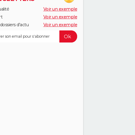
alité
Voir un exemple
rt
Voir un exemple
dossiers d'actu
Voir un exemple