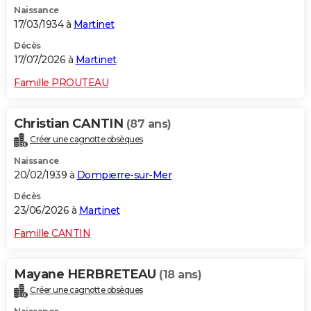
Naissance
City break
Voyage de noces
Climat
Destinations
Voyage nature
Forum
+
PHOTO
17/03/1934 à
Martinet
GUIDES D'ACHAT
Décès
17/07/2026 à
Martinet
BONS PLANS
Famille PROUTEAU
CARTE DE VOEUX
Christian CANTIN
(87 ans)
Carte Bonne année
Carte Pâques
Carte de Noël
Carte Saint-Valentin
Carte d'anniversaire
DICTIONNAIRE
Créer une cagnotte obsèques
Biographies
Expressions
Dictionnaire
Citations
Proverbes
PROGRAMME TV
Naissance
20/02/1939 à
Dompierre-sur-Mer
COPAINS D'AVANT
Décès
23/06/2026 à
Martinet
Se connecter
Collèges
Universités
Service militaire
S'inscrire
Lycées
Primaires
Entreprises
Avis de recherche
AVIS DE DÉCÈS
Famille CANTIN
FORUM
Lifestyle
Sport
Television
Cinema
Bricolage
Culture
Auto
Voyage
Mayane HERBRETEAU
(18 ans)
Créer une cagnotte obsèques