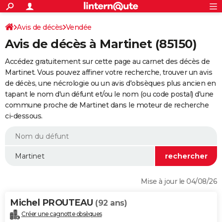
ACTUALITÉS
Connexion
S'inscrire
Avis de décès
Vendée
Rechercher
Société
Education
Villes
Politique
Faits Divers
Monde
+
SPORT
Avis de décès à Martinet (85150)
Football
Cyclisme
Forum
Coupe du monde 2026
Tennis
Rugby
CULTURE
Accédez gratuitement sur cette page au carnet des décès de
TNT
Cinéma
Musique
Programme TV
Streaming
Sorties cinéma
+
Martinet. Vous pouvez affiner votre recherche, trouver un avis
FINANCE
de décès, une nécrologie ou un avis d'obsèques plus ancien en
Impôts
Immobilier
Banque
Crédit
Retraite
Epargne
Risques naturels par ville
Assurance
AUTO
tapant le nom d'un défunt et/ou le nom (ou code postal) d'une
commune proche de Martinet dans le moteur de recherche
Réserver un essai
Berlines
Forum auto
Essais
Citadines
SUV
+
HIGH-TECH
ci-dessous.
Meilleur smartphone
Ordinateurs
Guide high-tech
Mobiles
Internet
Jeux vidéo
+
BRICOLAGE
Aménagement intérieur
Cuisine
Jardinage
+
Forum
Extérieur
Salle de bains
Rangement
WEEK-END
Escapades
Expositions
Week-end nature
Guides de France
Patrimoine
Musées
+
LIFESTYLE
Mise à jour le 04/08/26
Bien-être
Mode
+
Art de vivre
Loisirs
Modes de vie
SANTE
Michel PROUTEAU
(92 ans)
Guide de la santé
Médicaments
+
Alimentation
Maladies
Sommeil
VOYAGE
Créer une cagnotte obsèques