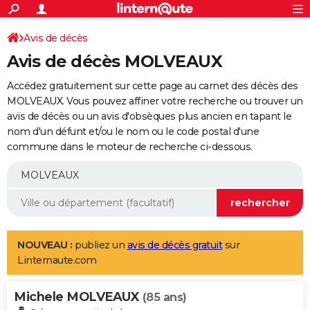
ACTUALITÉS
Connexion
S'inscrire
Avis de décès
Rechercher
Société
Education
Villes
Politique
Faits Divers
Monde
+
SPORT
Avis de décès MOLVEAUX
Football
Cyclisme
Forum
Coupe du monde 2026
Tennis
Rugby
CULTURE
Accédez gratuitement sur cette page au carnet des décès des
TNT
Cinéma
Musique
Programme TV
Streaming
Sorties cinéma
+
MOLVEAUX. Vous pouvez affiner votre recherche ou trouver un
FINANCE
avis de décès ou un avis d'obsèques plus ancien en tapant le
Impôts
Immobilier
Banque
Crédit
Retraite
Epargne
Risques naturels par ville
Assurance
AUTO
nom d'un défunt et/ou le nom ou le code postal d'une
commune dans le moteur de recherche ci-dessous.
Réserver un essai
Berlines
Forum auto
Essais
Citadines
SUV
+
HIGH-TECH
Meilleur smartphone
Ordinateurs
Guide high-tech
Mobiles
Internet
Jeux vidéo
+
BRICOLAGE
Aménagement intérieur
Cuisine
Jardinage
+
Forum
Extérieur
Salle de bains
Rangement
WEEK-END
Escapades
Expositions
Week-end nature
Guides de France
Patrimoine
Musées
+
LIFESTYLE
NOUVEAU :
publiez un
avis de décès gratuit
sur
Linternaute.com
Bien-être
Mode
+
Art de vivre
Loisirs
Modes de vie
SANTE
Michele MOLVEAUX
Guide de la santé
Médicaments
+
Alimentation
Maladies
Sommeil
(85 ans)
VOYAGE