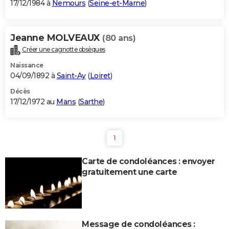
17/12/1984 à
Nemours
(
Seine-et-Marne
)
Jeanne MOLVEAUX
(80 ans)
Créer une cagnotte obsèques
Naissance
04/09/1892 à
Saint-Ay
(
Loiret
)
Décès
17/12/1972 au
Mans
(
Sarthe
)
1
Carte de condoléances : envoyer
gratuitement une carte
Message de condoléances :