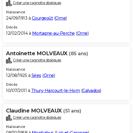
Créer une cagnotte obsèques
Naissance
24/09/1913 à
Courgeoût
(
Orne
)
Décès
12/02/2014 à
Mortagne-au-Perche
(
Orne
)
Antoinette MOLVEAUX
(85 ans)
Créer une cagnotte obsèques
Naissance
12/08/1925 à
Sées
(
Orne
)
Décès
10/07/2011 à
Thury-Harcourt-le-Hom
(
Calvados
)
Claudine MOLVEAUX
(51 ans)
Créer une cagnotte obsèques
Naissance
08/10/1958 à
Monbahus
(
Lot-et-Garonne
)