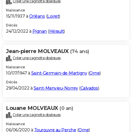
Créer une cagnotte obsèques
City break
Voyage de noces
Climat
Destinations
Voyage nature
Forum
+
PHOTO
Naissance
15/11/1937 à
Orléans
(
Loiret
)
GUIDES D'ACHAT
Décès
24/12/2022 à
Pignan
(
Hérault
)
BONS PLANS
CARTE DE VOEUX
Jean-pierre MOLVEAUX
(74 ans)
Carte Bonne année
Carte Pâques
Carte de Noël
Carte Saint-Valentin
Carte d'anniversaire
DICTIONNAIRE
Créer une cagnotte obsèques
Biographies
Expressions
Dictionnaire
Citations
Proverbes
PROGRAMME TV
Naissance
10/07/1947 à
Saint-Germain-de-Martigny
(
Orne
)
COPAINS D'AVANT
Décès
29/04/2022 à
Saint-Manvieu-Norrey
(
Calvados
)
Se connecter
Collèges
Universités
Service militaire
S'inscrire
Lycées
Primaires
Entreprises
Avis de recherche
AVIS DE DÉCÈS
FORUM
Louane MOLVEAUX
(0 an)
Lifestyle
Sport
Television
Cinema
Bricolage
Culture
Auto
Voyage
Créer une cagnotte obsèques
Naissance
06/06/2020 à
Tourouvre au Perche
(
Orne
)