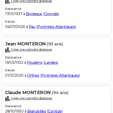
Créer une cagnotte obsèques
City break
Voyage de noces
Climat
Destinations
Voyage nature
Forum
+
PHOTO
Naissance
17/01/1937 à
Bordeaux
(
Gironde
)
GUIDES D'ACHAT
Décès
06/07/2026 à
Pau
(
Pyrénées-Atlantiques
)
BONS PLANS
CARTE DE VOEUX
Jean MONTERON
(93 ans)
Carte Bonne année
Carte Pâques
Carte de Noël
Carte Saint-Valentin
Carte d'anniversaire
DICTIONNAIRE
Créer une cagnotte obsèques
Biographies
Expressions
Dictionnaire
Citations
Proverbes
PROGRAMME TV
Naissance
19/03/1932 à
Poudenx
(
Landes
)
COPAINS D'AVANT
Décès
01/10/2025 à
Orthez
(
Pyrénées-Atlantiques
)
Se connecter
Collèges
Universités
Service militaire
S'inscrire
Lycées
Primaires
Entreprises
Avis de recherche
AVIS DE DÉCÈS
FORUM
Claude MONTERON
(94 ans)
Lifestyle
Sport
Television
Cinema
Bricolage
Culture
Auto
Voyage
Créer une cagnotte obsèques
Naissance
28/10/1930 à
Branceilles
(
Corrèze
)