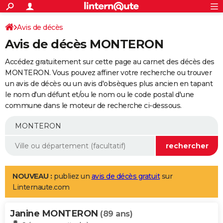
ACTUALITÉS
Connexion
S'inscrire
Avis de décès
Rechercher
Société
Education
Villes
Politique
Faits Divers
Monde
+
SPORT
Avis de décès MONTERON
Football
Cyclisme
Forum
Coupe du monde 2026
Tennis
Rugby
CULTURE
Accédez gratuitement sur cette page au carnet des décès des
TNT
Cinéma
Musique
Programme TV
Streaming
Sorties cinéma
+
MONTERON. Vous pouvez affiner votre recherche ou trouver
FINANCE
un avis de décès ou un avis d'obsèques plus ancien en tapant
Impôts
Immobilier
Banque
Crédit
Retraite
Epargne
Risques naturels par ville
Assurance
AUTO
le nom d'un défunt et/ou le nom ou le code postal d'une
commune dans le moteur de recherche ci-dessous.
Réserver un essai
Berlines
Forum auto
Essais
Citadines
SUV
+
HIGH-TECH
Meilleur smartphone
Ordinateurs
Guide high-tech
Mobiles
Internet
Jeux vidéo
+
BRICOLAGE
Aménagement intérieur
Cuisine
Jardinage
+
Forum
Extérieur
Salle de bains
Rangement
WEEK-END
Escapades
Expositions
Week-end nature
Guides de France
Patrimoine
Musées
+
LIFESTYLE
NOUVEAU :
publiez un
avis de décès gratuit
sur
Linternaute.com
Bien-être
Mode
+
Art de vivre
Loisirs
Modes de vie
SANTE
Janine MONTERON
Guide de la santé
Médicaments
+
Alimentation
Maladies
Sommeil
(89 ans)
VOYAGE