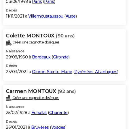
03/06/1948 à
Paris
(
Paris
)
Décès
11/11/2021 à
Villemoustaussou
(
Aude
)
Colette MONTOUX
(90 ans)
Créer une cagnotte obsèques
Naissance
29/08/1930 à
Bordeaux
(
Gironde
)
Décès
23/03/2021 à
Oloron-Sainte-Marie
(
Pyrénées-Atlantiques
)
Carmen MONTOUX
(92 ans)
Créer une cagnotte obsèques
Naissance
25/02/1928 à
Échallat
(
Charente
)
Décès
26/01/2021 à
Bruyères
(
Vosges
)