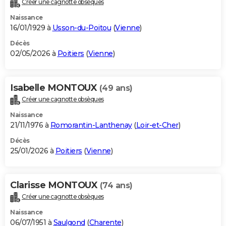
Créer une cagnotte obsèques
City break
Voyage de noces
Climat
Destinations
Voyage nature
Forum
+
PHOTO
Naissance
16/01/1929 à
Usson-du-Poitou
(
Vienne
)
GUIDES D'ACHAT
Décès
02/05/2026 à
Poitiers
(
Vienne
)
BONS PLANS
CARTE DE VOEUX
Isabelle MONTOUX
(49 ans)
Carte Bonne année
Carte Pâques
Carte de Noël
Carte Saint-Valentin
Carte d'anniversaire
DICTIONNAIRE
Créer une cagnotte obsèques
Biographies
Expressions
Dictionnaire
Citations
Proverbes
PROGRAMME TV
Naissance
21/11/1976 à
Romorantin-Lanthenay
(
Loir-et-Cher
)
COPAINS D'AVANT
Décès
25/01/2026 à
Poitiers
(
Vienne
)
Se connecter
Collèges
Universités
Service militaire
S'inscrire
Lycées
Primaires
Entreprises
Avis de recherche
AVIS DE DÉCÈS
FORUM
Clarisse MONTOUX
(74 ans)
Lifestyle
Sport
Television
Cinema
Bricolage
Culture
Auto
Voyage
Créer une cagnotte obsèques
Naissance
06/07/1951 à
Saulgond
(
Charente
)