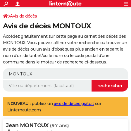
ACTUALITÉS
Connexion
S'inscrire
Avis de décès
Rechercher
Société
Education
Villes
Politique
Faits Divers
Monde
+
SPORT
Avis de décès MONTOUX
Football
Cyclisme
Forum
Coupe du monde 2026
Tennis
Rugby
CULTURE
Accédez gratuitement sur cette page au carnet des décès des
TNT
Cinéma
Musique
Programme TV
Streaming
Sorties cinéma
+
MONTOUX. Vous pouvez affiner votre recherche ou trouver un
FINANCE
avis de décès ou un avis d'obsèques plus ancien en tapant le
Impôts
Immobilier
Banque
Crédit
Retraite
Epargne
Risques naturels par ville
Assurance
AUTO
nom d'un défunt et/ou le nom ou le code postal d'une
commune dans le moteur de recherche ci-dessous.
Réserver un essai
Berlines
Forum auto
Essais
Citadines
SUV
+
HIGH-TECH
Meilleur smartphone
Ordinateurs
Guide high-tech
Mobiles
Internet
Jeux vidéo
+
BRICOLAGE
Aménagement intérieur
Cuisine
Jardinage
+
Forum
Extérieur
Salle de bains
Rangement
WEEK-END
Escapades
Expositions
Week-end nature
Guides de France
Patrimoine
Musées
+
LIFESTYLE
NOUVEAU :
publiez un
avis de décès gratuit
sur
Linternaute.com
Bien-être
Mode
+
Art de vivre
Loisirs
Modes de vie
SANTE
Jean MONTOUX
Guide de la santé
Médicaments
+
Alimentation
Maladies
Sommeil
(97 ans)
VOYAGE