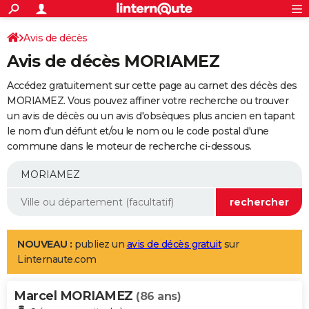
ACTUALITÉS
Connexion
S'inscrire
Avis de décès
Rechercher
Société
Education
Villes
Politique
Faits Divers
Monde
+
SPORT
Avis de décès MORIAMEZ
Football
Cyclisme
Forum
Coupe du monde 2026
Tennis
Rugby
CULTURE
Accédez gratuitement sur cette page au carnet des décès des
TNT
Cinéma
Musique
Programme TV
Streaming
Sorties cinéma
+
MORIAMEZ. Vous pouvez affiner votre recherche ou trouver
FINANCE
un avis de décès ou un avis d'obsèques plus ancien en tapant
Impôts
Immobilier
Banque
Crédit
Retraite
Epargne
Risques naturels par ville
Assurance
AUTO
le nom d'un défunt et/ou le nom ou le code postal d'une
commune dans le moteur de recherche ci-dessous.
Réserver un essai
Berlines
Forum auto
Essais
Citadines
SUV
+
HIGH-TECH
Meilleur smartphone
Ordinateurs
Guide high-tech
Mobiles
Internet
Jeux vidéo
+
BRICOLAGE
Aménagement intérieur
Cuisine
Jardinage
+
Forum
Extérieur
Salle de bains
Rangement
WEEK-END
Escapades
Expositions
Week-end nature
Guides de France
Patrimoine
Musées
+
LIFESTYLE
NOUVEAU :
publiez un
avis de décès gratuit
sur
Linternaute.com
Bien-être
Mode
+
Art de vivre
Loisirs
Modes de vie
SANTE
Marcel MORIAMEZ
Guide de la santé
Médicaments
+
Alimentation
Maladies
Sommeil
(86 ans)
VOYAGE