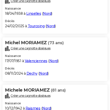
Créer une cagnotte obsèques
City break
Voyage de noces
Climat
Destinations
Voyage nature
Forum
+
PHOTO
Naissance
18/04/1938 à
Linselles
(
Nord
)
GUIDES D'ACHAT
Décès
24/02/2025 à
Tourcoing
(
Nord
)
BONS PLANS
CARTE DE VOEUX
Michel MORIAMEZ
(73 ans)
Carte Bonne année
Carte Pâques
Carte de Noël
Carte Saint-Valentin
Carte d'anniversaire
DICTIONNAIRE
Créer une cagnotte obsèques
Biographies
Expressions
Dictionnaire
Citations
Proverbes
PROGRAMME TV
Naissance
17/07/1951 à
Valenciennes
(
Nord
)
COPAINS D'AVANT
Décès
08/11/2024 à
Dechy
(
Nord
)
Se connecter
Collèges
Universités
Service militaire
S'inscrire
Lycées
Primaires
Entreprises
Avis de recherche
AVIS DE DÉCÈS
FORUM
Michele MORIAMEZ
(81 ans)
Lifestyle
Sport
Television
Cinema
Bricolage
Culture
Auto
Voyage
Créer une cagnotte obsèques
Naissance
10/12/1942 à
Raismes
(
Nord
)