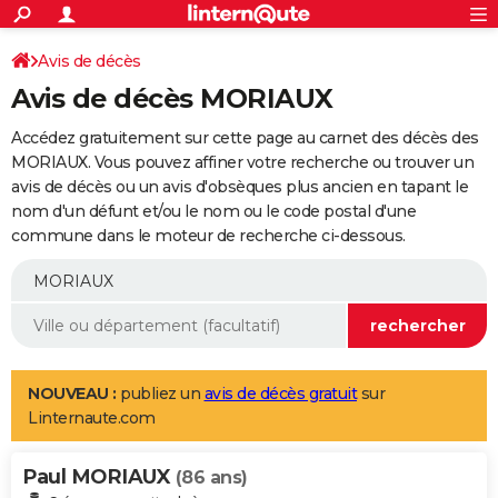
ACTUALITÉS
Connexion
S'inscrire
Avis de décès
Rechercher
Société
Education
Villes
Politique
Faits Divers
Monde
+
SPORT
Avis de décès MORIAUX
Football
Cyclisme
Forum
Coupe du monde 2026
Tennis
Rugby
CULTURE
Accédez gratuitement sur cette page au carnet des décès des
TNT
Cinéma
Musique
Programme TV
Streaming
Sorties cinéma
+
MORIAUX. Vous pouvez affiner votre recherche ou trouver un
FINANCE
avis de décès ou un avis d'obsèques plus ancien en tapant le
Impôts
Immobilier
Banque
Crédit
Retraite
Epargne
Risques naturels par ville
Assurance
AUTO
nom d'un défunt et/ou le nom ou le code postal d'une
commune dans le moteur de recherche ci-dessous.
Réserver un essai
Berlines
Forum auto
Essais
Citadines
SUV
+
HIGH-TECH
Meilleur smartphone
Ordinateurs
Guide high-tech
Mobiles
Internet
Jeux vidéo
+
BRICOLAGE
Aménagement intérieur
Cuisine
Jardinage
+
Forum
Extérieur
Salle de bains
Rangement
WEEK-END
Escapades
Expositions
Week-end nature
Guides de France
Patrimoine
Musées
+
LIFESTYLE
NOUVEAU :
publiez un
avis de décès gratuit
sur
Linternaute.com
Bien-être
Mode
+
Art de vivre
Loisirs
Modes de vie
SANTE
Paul MORIAUX
Guide de la santé
Médicaments
+
Alimentation
Maladies
Sommeil
(86 ans)
VOYAGE