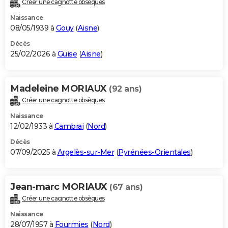
Créer une cagnotte obsèques
City break
Voyage de noces
Climat
Destinations
Voyage nature
Forum
+
PHOTO
Naissance
08/05/1939 à
Gouy
(
Aisne
)
GUIDES D'ACHAT
Décès
25/02/2026 à
Guise
(
Aisne
)
BONS PLANS
CARTE DE VOEUX
Madeleine MORIAUX
(92 ans)
Carte Bonne année
Carte Pâques
Carte de Noël
Carte Saint-Valentin
Carte d'anniversaire
DICTIONNAIRE
Créer une cagnotte obsèques
Biographies
Expressions
Dictionnaire
Citations
Proverbes
PROGRAMME TV
Naissance
12/02/1933 à
Cambrai
(
Nord
)
COPAINS D'AVANT
Décès
07/09/2025 à
Argelès-sur-Mer
(
Pyrénées-Orientales
)
Se connecter
Collèges
Universités
Service militaire
S'inscrire
Lycées
Primaires
Entreprises
Avis de recherche
AVIS DE DÉCÈS
FORUM
Jean-marc MORIAUX
(67 ans)
Lifestyle
Sport
Television
Cinema
Bricolage
Culture
Auto
Voyage
Créer une cagnotte obsèques
Naissance
28/07/1957 à
Fourmies
(
Nord
)