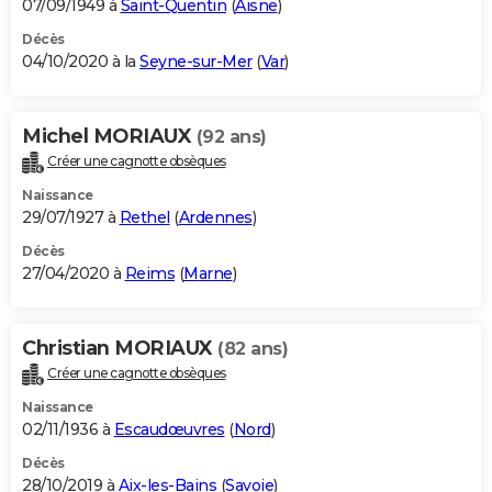
07/09/1949 à
Saint-Quentin
(
Aisne
)
Décès
04/10/2020 à la
Seyne-sur-Mer
(
Var
)
Michel MORIAUX
(92 ans)
Créer une cagnotte obsèques
Naissance
29/07/1927 à
Rethel
(
Ardennes
)
Décès
27/04/2020 à
Reims
(
Marne
)
Christian MORIAUX
(82 ans)
Créer une cagnotte obsèques
Naissance
02/11/1936 à
Escaudœuvres
(
Nord
)
Décès
28/10/2019 à
Aix-les-Bains
(
Savoie
)