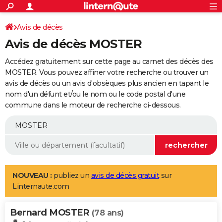
ACTUALITÉS
Connexion
S'inscrire
Avis de décès
Rechercher
Société
Education
Villes
Politique
Faits Divers
Monde
+
SPORT
Avis de décès MOSTER
Football
Cyclisme
Forum
Coupe du monde 2026
Tennis
Rugby
CULTURE
Accédez gratuitement sur cette page au carnet des décès des
TNT
Cinéma
Musique
Programme TV
Streaming
Sorties cinéma
+
MOSTER. Vous pouvez affiner votre recherche ou trouver un
FINANCE
avis de décès ou un avis d'obsèques plus ancien en tapant le
Impôts
Immobilier
Banque
Crédit
Retraite
Epargne
Risques naturels par ville
Assurance
AUTO
nom d'un défunt et/ou le nom ou le code postal d'une
commune dans le moteur de recherche ci-dessous.
Réserver un essai
Berlines
Forum auto
Essais
Citadines
SUV
+
HIGH-TECH
Meilleur smartphone
Ordinateurs
Guide high-tech
Mobiles
Internet
Jeux vidéo
+
BRICOLAGE
Aménagement intérieur
Cuisine
Jardinage
+
Forum
Extérieur
Salle de bains
Rangement
WEEK-END
Escapades
Expositions
Week-end nature
Guides de France
Patrimoine
Musées
+
LIFESTYLE
NOUVEAU :
publiez un
avis de décès gratuit
sur
Linternaute.com
Bien-être
Mode
+
Art de vivre
Loisirs
Modes de vie
SANTE
Bernard MOSTER
Guide de la santé
Médicaments
+
Alimentation
Maladies
Sommeil
(78 ans)
VOYAGE