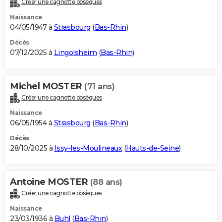
Créer une cagnotte obsèques
City break
Voyage de noces
Climat
Destinations
Voyage nature
Forum
+
PHOTO
Naissance
04/05/1947 à
Strasbourg
(
Bas-Rhin
)
GUIDES D'ACHAT
Décès
07/12/2025 à
Lingolsheim
(
Bas-Rhin
)
BONS PLANS
CARTE DE VOEUX
Michel MOSTER
(71 ans)
Carte Bonne année
Carte Pâques
Carte de Noël
Carte Saint-Valentin
Carte d'anniversaire
DICTIONNAIRE
Créer une cagnotte obsèques
Biographies
Expressions
Dictionnaire
Citations
Proverbes
PROGRAMME TV
Naissance
06/05/1954 à
Strasbourg
(
Bas-Rhin
)
COPAINS D'AVANT
Décès
28/10/2025 à
Issy-les-Moulineaux
(
Hauts-de-Seine
)
Se connecter
Collèges
Universités
Service militaire
S'inscrire
Lycées
Primaires
Entreprises
Avis de recherche
AVIS DE DÉCÈS
FORUM
Antoine MOSTER
(88 ans)
Lifestyle
Sport
Television
Cinema
Bricolage
Culture
Auto
Voyage
Créer une cagnotte obsèques
Naissance
23/03/1936 à
Buhl
(
Bas-Rhin
)