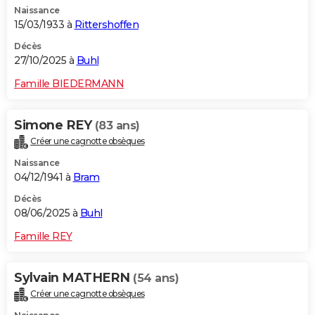
Naissance
City break
Voyage de noces
Climat
Destinations
Voyage nature
Forum
+
PHOTO
15/03/1933 à
Rittershoffen
GUIDES D'ACHAT
Décès
27/10/2025 à
Buhl
BONS PLANS
Famille BIEDERMANN
CARTE DE VOEUX
Simone REY
(83 ans)
Carte Bonne année
Carte Pâques
Carte de Noël
Carte Saint-Valentin
Carte d'anniversaire
DICTIONNAIRE
Créer une cagnotte obsèques
Biographies
Expressions
Dictionnaire
Citations
Proverbes
PROGRAMME TV
Naissance
04/12/1941 à
Bram
COPAINS D'AVANT
Décès
08/06/2025 à
Buhl
Se connecter
Collèges
Universités
Service militaire
S'inscrire
Lycées
Primaires
Entreprises
Avis de recherche
AVIS DE DÉCÈS
Famille REY
FORUM
Lifestyle
Sport
Television
Cinema
Bricolage
Culture
Auto
Voyage
Sylvain MATHERN
(54 ans)
Créer une cagnotte obsèques