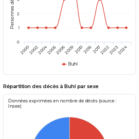
Personnes décédées
2
1
0
2002
2006
2016
2023
2000
2005
2010
2022
2004
2009
2017
2024
Buhl
Répartition des décès à Buhl par sexe
Données exprimées en nombre de décès (source :
Insee)