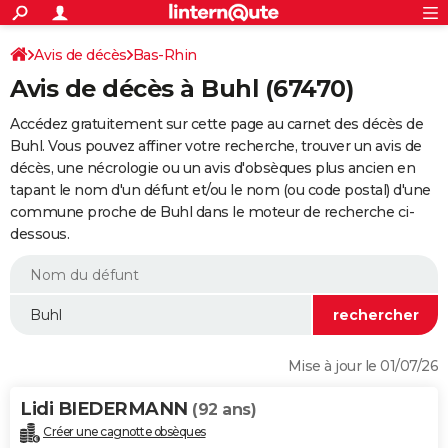
ACTUALITÉS
Connexion
S'inscrire
Avis de décès
Bas-Rhin
Rechercher
Société
Education
Villes
Politique
Faits Divers
Monde
+
SPORT
Avis de décès à Buhl (67470)
Football
Cyclisme
Forum
Coupe du monde 2026
Tennis
Rugby
CULTURE
Accédez gratuitement sur cette page au carnet des décès de
TNT
Cinéma
Musique
Programme TV
Streaming
Sorties cinéma
+
Buhl. Vous pouvez affiner votre recherche, trouver un avis de
FINANCE
décès, une nécrologie ou un avis d'obsèques plus ancien en
Impôts
Immobilier
Banque
Crédit
Retraite
Epargne
Risques naturels par ville
Assurance
AUTO
tapant le nom d'un défunt et/ou le nom (ou code postal) d'une
commune proche de Buhl dans le moteur de recherche ci-
Réserver un essai
Berlines
Forum auto
Essais
Citadines
SUV
+
HIGH-TECH
dessous.
Meilleur smartphone
Ordinateurs
Guide high-tech
Mobiles
Internet
Jeux vidéo
+
BRICOLAGE
Aménagement intérieur
Cuisine
Jardinage
+
Forum
Extérieur
Salle de bains
Rangement
WEEK-END
Escapades
Expositions
Week-end nature
Guides de France
Patrimoine
Musées
+
LIFESTYLE
Mise à jour le 01/07/26
Bien-être
Mode
+
Art de vivre
Loisirs
Modes de vie
SANTE
Lidi BIEDERMANN
(92 ans)
Guide de la santé
Médicaments
+
Alimentation
Maladies
Sommeil
VOYAGE
Créer une cagnotte obsèques