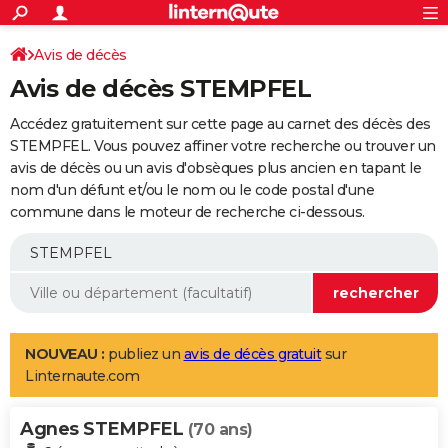
ACTUALITÉS
Connexion
S'inscrire
Avis de décès
Rechercher
Société
Education
Villes
Politique
Faits Divers
Monde
+
SPORT
Avis de décès STEMPFEL
Football
Cyclisme
Forum
Coupe du monde 2026
Tennis
Rugby
CULTURE
Accédez gratuitement sur cette page au carnet des décès des
TNT
Cinéma
Musique
Programme TV
Streaming
Sorties cinéma
+
STEMPFEL. Vous pouvez affiner votre recherche ou trouver un
FINANCE
avis de décès ou un avis d'obsèques plus ancien en tapant le
Impôts
Immobilier
Banque
Crédit
Retraite
Epargne
Risques naturels par ville
Assurance
AUTO
nom d'un défunt et/ou le nom ou le code postal d'une
commune dans le moteur de recherche ci-dessous.
Réserver un essai
Berlines
Forum auto
Essais
Citadines
SUV
+
HIGH-TECH
Meilleur smartphone
Ordinateurs
Guide high-tech
Mobiles
Internet
Jeux vidéo
+
BRICOLAGE
Aménagement intérieur
Cuisine
Jardinage
+
Forum
Extérieur
Salle de bains
Rangement
WEEK-END
Escapades
Expositions
Week-end nature
Guides de France
Patrimoine
Musées
+
LIFESTYLE
NOUVEAU :
publiez un
avis de décès gratuit
sur
Linternaute.com
Bien-être
Mode
+
Art de vivre
Loisirs
Modes de vie
SANTE
Agnes STEMPFEL
Guide de la santé
Médicaments
+
Alimentation
Maladies
Sommeil
(70 ans)
VOYAGE