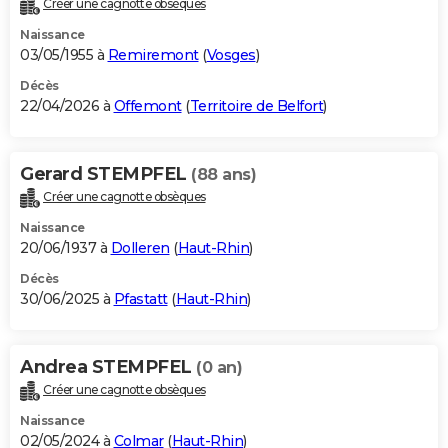
Créer une cagnotte obsèques
City break
Voyage de noces
Climat
Destinations
Voyage nature
Forum
+
PHOTO
Naissance
03/05/1955 à
Remiremont
(
Vosges
)
GUIDES D'ACHAT
Décès
22/04/2026 à
Offemont
(
Territoire de Belfort
)
BONS PLANS
CARTE DE VOEUX
Gerard STEMPFEL
(88 ans)
Carte Bonne année
Carte Pâques
Carte de Noël
Carte Saint-Valentin
Carte d'anniversaire
DICTIONNAIRE
Créer une cagnotte obsèques
Biographies
Expressions
Dictionnaire
Citations
Proverbes
PROGRAMME TV
Naissance
20/06/1937 à
Dolleren
(
Haut-Rhin
)
COPAINS D'AVANT
Décès
30/06/2025 à
Pfastatt
(
Haut-Rhin
)
Se connecter
Collèges
Universités
Service militaire
S'inscrire
Lycées
Primaires
Entreprises
Avis de recherche
AVIS DE DÉCÈS
FORUM
Andrea STEMPFEL
(0 an)
Lifestyle
Sport
Television
Cinema
Bricolage
Culture
Auto
Voyage
Créer une cagnotte obsèques
Naissance
02/05/2024 à
Colmar
(
Haut-Rhin
)