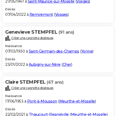
27/05/1947 à
Saint-Maurice-sur-Moselle
(
Vosges
)
Décès
07/04/2022 à
Remiremont
(
Vosges
)
Genevieve STEMPFEL
(91 ans)
Créer une cagnotte obsèques
Naissance
07/03/1930 à
Saint-Germain-des-Champs
(
Yonne
)
Décès
23/01/2022 à
Aubigny-sur-Nère
(
Cher
)
Claire STEMPFEL
(67 ans)
Créer une cagnotte obsèques
Naissance
17/06/1953 à
Pont-à-Mousson
(
Meurthe-et-Moselle
)
Décès
22/02/2021 à
Thiaucourt-Regniéville
(
Meurthe-et-Moselle
)