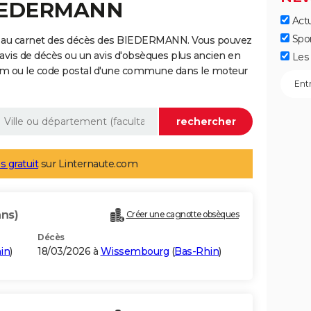
BIEDERMANN
Actu
Spo
e au carnet des décès des BIEDERMANN. Vous pouvez
 avis de décès ou un avis d'obsèques plus ancien en
Les 
nom ou le code postal d'une commune dans le moteur
s gratuit
sur Linternaute.com
ans)
Créer une cagnotte obsèques
Décès
in
)
18/03/2026 à
Wissembourg
(
Bas-Rhin
)