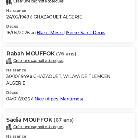
Créer une cagnotte obsèques
City break
Voyage de noces
Climat
Destinations
Voyage nature
Forum
+
PHOTO
Naissance
24/05/1949 à GHAZAOUET ALGERIE
GUIDES D'ACHAT
Décès
16/04/2026 au
Blanc-Mesnil
(
Seine-Saint-Denis
)
BONS PLANS
CARTE DE VOEUX
Rabah MOUFFOK
(76 ans)
Carte Bonne année
Carte Pâques
Carte de Noël
Carte Saint-Valentin
Carte d'anniversaire
DICTIONNAIRE
Créer une cagnotte obsèques
Biographies
Expressions
Dictionnaire
Citations
Proverbes
PROGRAMME TV
Naissance
30/10/1949 à GHAZAOUET, WILAYA DE TLEMCEN
COPAINS D'AVANT
ALGERIE
Décès
Se connecter
Collèges
Universités
Service militaire
S'inscrire
Lycées
Primaires
Entreprises
Avis de recherche
AVIS DE DÉCÈS
04/01/2026 à
Nice
(
Alpes-Maritimes
)
FORUM
Lifestyle
Sport
Television
Cinema
Bricolage
Culture
Auto
Voyage
Sadia MOUFFOK
(67 ans)
Créer une cagnotte obsèques
Naissance