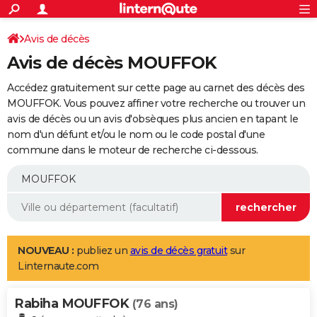
ACTUALITÉS
Connexion
S'inscrire
Avis de décès
Rechercher
Société
Education
Villes
Politique
Faits Divers
Monde
+
SPORT
Avis de décès MOUFFOK
Football
Cyclisme
Forum
Coupe du monde 2026
Tennis
Rugby
CULTURE
Accédez gratuitement sur cette page au carnet des décès des
TNT
Cinéma
Musique
Programme TV
Streaming
Sorties cinéma
+
MOUFFOK. Vous pouvez affiner votre recherche ou trouver un
FINANCE
avis de décès ou un avis d'obsèques plus ancien en tapant le
Impôts
Immobilier
Banque
Crédit
Retraite
Epargne
Risques naturels par ville
Assurance
AUTO
nom d'un défunt et/ou le nom ou le code postal d'une
commune dans le moteur de recherche ci-dessous.
Réserver un essai
Berlines
Forum auto
Essais
Citadines
SUV
+
HIGH-TECH
Meilleur smartphone
Ordinateurs
Guide high-tech
Mobiles
Internet
Jeux vidéo
+
BRICOLAGE
Aménagement intérieur
Cuisine
Jardinage
+
Forum
Extérieur
Salle de bains
Rangement
WEEK-END
Escapades
Expositions
Week-end nature
Guides de France
Patrimoine
Musées
+
LIFESTYLE
NOUVEAU :
publiez un
avis de décès gratuit
sur
Linternaute.com
Bien-être
Mode
+
Art de vivre
Loisirs
Modes de vie
SANTE
Rabiha MOUFFOK
Guide de la santé
Médicaments
+
Alimentation
Maladies
Sommeil
(76 ans)
VOYAGE