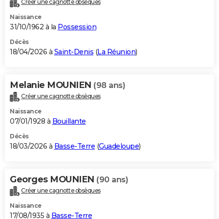
Créer une cagnotte obsèques
City break
Voyage de noces
Climat
Destinations
Voyage nature
Forum
+
PHOTO
Naissance
31/10/1962 à la
Possession
GUIDES D'ACHAT
Décès
18/04/2026 à
Saint-Denis
(
La Réunion
)
BONS PLANS
CARTE DE VOEUX
Melanie MOUNIEN
(98 ans)
Carte Bonne année
Carte Pâques
Carte de Noël
Carte Saint-Valentin
Carte d'anniversaire
DICTIONNAIRE
Créer une cagnotte obsèques
Biographies
Expressions
Dictionnaire
Citations
Proverbes
PROGRAMME TV
Naissance
07/01/1928 à
Bouillante
COPAINS D'AVANT
Décès
18/03/2026 à
Basse-Terre
(
Guadeloupe
)
Se connecter
Collèges
Universités
Service militaire
S'inscrire
Lycées
Primaires
Entreprises
Avis de recherche
AVIS DE DÉCÈS
FORUM
Georges MOUNIEN
(90 ans)
Lifestyle
Sport
Television
Cinema
Bricolage
Culture
Auto
Voyage
Créer une cagnotte obsèques
Naissance
17/08/1935 à
Basse-Terre