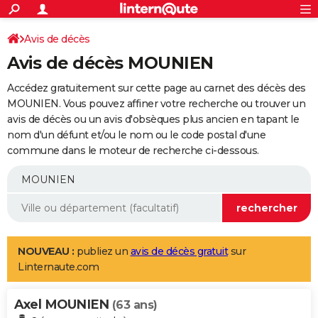
ACTUALITÉS
Connexion
S'inscrire
Avis de décès
Rechercher
Société
Education
Villes
Politique
Faits Divers
Monde
+
SPORT
Avis de décès MOUNIEN
Football
Cyclisme
Forum
Coupe du monde 2026
Tennis
Rugby
CULTURE
Accédez gratuitement sur cette page au carnet des décès des
TNT
Cinéma
Musique
Programme TV
Streaming
Sorties cinéma
+
MOUNIEN. Vous pouvez affiner votre recherche ou trouver un
FINANCE
avis de décès ou un avis d'obsèques plus ancien en tapant le
Impôts
Immobilier
Banque
Crédit
Retraite
Epargne
Risques naturels par ville
Assurance
AUTO
nom d'un défunt et/ou le nom ou le code postal d'une
commune dans le moteur de recherche ci-dessous.
Réserver un essai
Berlines
Forum auto
Essais
Citadines
SUV
+
HIGH-TECH
Meilleur smartphone
Ordinateurs
Guide high-tech
Mobiles
Internet
Jeux vidéo
+
BRICOLAGE
Aménagement intérieur
Cuisine
Jardinage
+
Forum
Extérieur
Salle de bains
Rangement
WEEK-END
Escapades
Expositions
Week-end nature
Guides de France
Patrimoine
Musées
+
LIFESTYLE
NOUVEAU :
publiez un
avis de décès gratuit
sur
Linternaute.com
Bien-être
Mode
+
Art de vivre
Loisirs
Modes de vie
SANTE
Axel MOUNIEN
Guide de la santé
Médicaments
+
Alimentation
Maladies
Sommeil
(63 ans)
VOYAGE