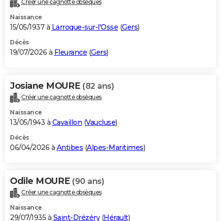
Créer une cagnotte obsèques
City break
Voyage de noces
Climat
Destinations
Voyage nature
Forum
+
PHOTO
Naissance
15/05/1937 à
Larroque-sur-l'Osse
(
Gers
)
GUIDES D'ACHAT
Décès
19/07/2026 à
Fleurance
(
Gers
)
BONS PLANS
CARTE DE VOEUX
Josiane MOURE
(82 ans)
Carte Bonne année
Carte Pâques
Carte de Noël
Carte Saint-Valentin
Carte d'anniversaire
DICTIONNAIRE
Créer une cagnotte obsèques
Biographies
Expressions
Dictionnaire
Citations
Proverbes
PROGRAMME TV
Naissance
13/05/1943 à
Cavaillon
(
Vaucluse
)
COPAINS D'AVANT
Décès
06/04/2026 à
Antibes
(
Alpes-Maritimes
)
Se connecter
Collèges
Universités
Service militaire
S'inscrire
Lycées
Primaires
Entreprises
Avis de recherche
AVIS DE DÉCÈS
FORUM
Odile MOURE
(90 ans)
Lifestyle
Sport
Television
Cinema
Bricolage
Culture
Auto
Voyage
Créer une cagnotte obsèques
Naissance
29/07/1935 à
Saint-Drézéry
(
Hérault
)