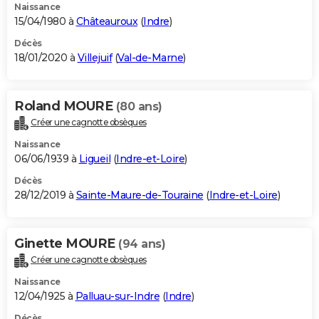
Naissance
15/04/1980 à
Châteauroux
(
Indre
)
Décès
18/01/2020 à
Villejuif
(
Val-de-Marne
)
Roland MOURE
(80 ans)
Créer une cagnotte obsèques
Naissance
06/06/1939 à
Ligueil
(
Indre-et-Loire
)
Décès
28/12/2019 à
Sainte-Maure-de-Touraine
(
Indre-et-Loire
)
Ginette MOURE
(94 ans)
Créer une cagnotte obsèques
Naissance
12/04/1925 à
Palluau-sur-Indre
(
Indre
)
Décès