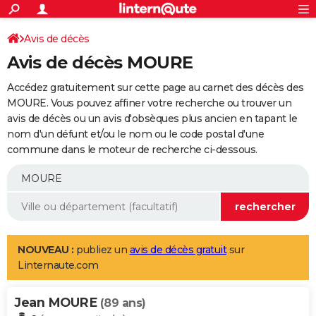
ACTUALITÉS
Connexion
S'inscrire
Avis de décès
Rechercher
Société
Education
Villes
Politique
Faits Divers
Monde
+
SPORT
Avis de décès MOURE
Football
Cyclisme
Forum
Coupe du monde 2026
Tennis
Rugby
CULTURE
Accédez gratuitement sur cette page au carnet des décès des
TNT
Cinéma
Musique
Programme TV
Streaming
Sorties cinéma
+
MOURE. Vous pouvez affiner votre recherche ou trouver un
FINANCE
avis de décès ou un avis d'obsèques plus ancien en tapant le
Impôts
Immobilier
Banque
Crédit
Retraite
Epargne
Risques naturels par ville
Assurance
AUTO
nom d'un défunt et/ou le nom ou le code postal d'une
commune dans le moteur de recherche ci-dessous.
Réserver un essai
Berlines
Forum auto
Essais
Citadines
SUV
+
HIGH-TECH
Meilleur smartphone
Ordinateurs
Guide high-tech
Mobiles
Internet
Jeux vidéo
+
BRICOLAGE
Aménagement intérieur
Cuisine
Jardinage
+
Forum
Extérieur
Salle de bains
Rangement
WEEK-END
Escapades
Expositions
Week-end nature
Guides de France
Patrimoine
Musées
+
LIFESTYLE
NOUVEAU :
publiez un
avis de décès gratuit
sur
Linternaute.com
Bien-être
Mode
+
Art de vivre
Loisirs
Modes de vie
SANTE
Jean MOURE
Guide de la santé
Médicaments
+
Alimentation
Maladies
Sommeil
(89 ans)
VOYAGE