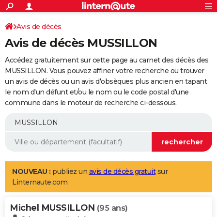
ACTUALITÉS
Connexion
S'inscrire
Avis de décès
Rechercher
Société
Education
Villes
Politique
Faits Divers
Monde
+
SPORT
Avis de décès MUSSILLON
Football
Cyclisme
Forum
Coupe du monde 2026
Tennis
Rugby
CULTURE
Accédez gratuitement sur cette page au carnet des décès des
TNT
Cinéma
Musique
Programme TV
Streaming
Sorties cinéma
+
MUSSILLON. Vous pouvez affiner votre recherche ou trouver
FINANCE
un avis de décès ou un avis d'obsèques plus ancien en tapant
Impôts
Immobilier
Banque
Crédit
Retraite
Epargne
Risques naturels par ville
Assurance
AUTO
le nom d'un défunt et/ou le nom ou le code postal d'une
commune dans le moteur de recherche ci-dessous.
Réserver un essai
Berlines
Forum auto
Essais
Citadines
SUV
+
HIGH-TECH
Meilleur smartphone
Ordinateurs
Guide high-tech
Mobiles
Internet
Jeux vidéo
+
BRICOLAGE
Aménagement intérieur
Cuisine
Jardinage
+
Forum
Extérieur
Salle de bains
Rangement
WEEK-END
Escapades
Expositions
Week-end nature
Guides de France
Patrimoine
Musées
+
LIFESTYLE
NOUVEAU :
publiez un
avis de décès gratuit
sur
Linternaute.com
Bien-être
Mode
+
Art de vivre
Loisirs
Modes de vie
SANTE
Michel MUSSILLON
Guide de la santé
Médicaments
+
Alimentation
Maladies
Sommeil
(95 ans)
VOYAGE