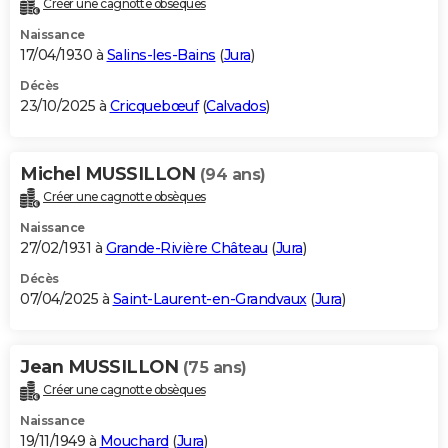
Créer une cagnotte obsèques
City break
Voyage de noces
Climat
Destinations
Voyage nature
Forum
+
PHOTO
Naissance
17/04/1930 à
Salins-les-Bains
(
Jura
)
GUIDES D'ACHAT
Décès
23/10/2025 à
Cricquebœuf
(
Calvados
)
BONS PLANS
CARTE DE VOEUX
Michel MUSSILLON
(94 ans)
Carte Bonne année
Carte Pâques
Carte de Noël
Carte Saint-Valentin
Carte d'anniversaire
DICTIONNAIRE
Créer une cagnotte obsèques
Biographies
Expressions
Dictionnaire
Citations
Proverbes
PROGRAMME TV
Naissance
27/02/1931 à
Grande-Rivière Château
(
Jura
)
COPAINS D'AVANT
Décès
07/04/2025 à
Saint-Laurent-en-Grandvaux
(
Jura
)
Se connecter
Collèges
Universités
Service militaire
S'inscrire
Lycées
Primaires
Entreprises
Avis de recherche
AVIS DE DÉCÈS
FORUM
Jean MUSSILLON
(75 ans)
Lifestyle
Sport
Television
Cinema
Bricolage
Culture
Auto
Voyage
Créer une cagnotte obsèques
Naissance
19/11/1949 à
Mouchard
(
Jura
)