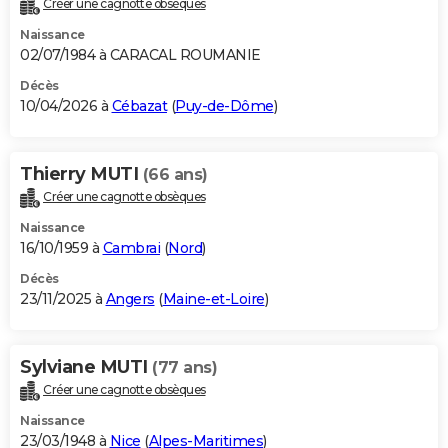
Créer une cagnotte obsèques
City break
Voyage de noces
Climat
Destinations
Voyage nature
Forum
+
PHOTO
Naissance
02/07/1984 à CARACAL ROUMANIE
GUIDES D'ACHAT
Décès
10/04/2026 à
Cébazat
(
Puy-de-Dôme
)
BONS PLANS
CARTE DE VOEUX
Thierry MUTI
(66 ans)
Carte Bonne année
Carte Pâques
Carte de Noël
Carte Saint-Valentin
Carte d'anniversaire
DICTIONNAIRE
Créer une cagnotte obsèques
Biographies
Expressions
Dictionnaire
Citations
Proverbes
PROGRAMME TV
Naissance
16/10/1959 à
Cambrai
(
Nord
)
COPAINS D'AVANT
Décès
23/11/2025 à
Angers
(
Maine-et-Loire
)
Se connecter
Collèges
Universités
Service militaire
S'inscrire
Lycées
Primaires
Entreprises
Avis de recherche
AVIS DE DÉCÈS
FORUM
Sylviane MUTI
(77 ans)
Lifestyle
Sport
Television
Cinema
Bricolage
Culture
Auto
Voyage
Créer une cagnotte obsèques
Naissance
23/03/1948 à
Nice
(
Alpes-Maritimes
)