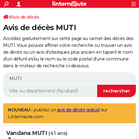
ACTUALITÉS
Connexion
S'inscrire
Avis de décès
Rechercher
Société
Education
Villes
Politique
Faits Divers
Monde
+
SPORT
Avis de décès MUTI
Football
Cyclisme
Forum
Coupe du monde 2026
Tennis
Rugby
CULTURE
Accédez gratuitement sur cette page au carnet des décès des
TNT
Cinéma
Musique
Programme TV
Streaming
Sorties cinéma
+
MUTI. Vous pouvez affiner votre recherche ou trouver un avis
FINANCE
de décès ou un avis d'obsèques plus ancien en tapant le nom
Impôts
Immobilier
Banque
Crédit
Retraite
Epargne
Risques naturels par ville
Assurance
AUTO
d'un défunt et/ou le nom ou le code postal d'une commune
dans le moteur de recherche ci-dessous.
Réserver un essai
Berlines
Forum auto
Essais
Citadines
SUV
+
HIGH-TECH
Meilleur smartphone
Ordinateurs
Guide high-tech
Mobiles
Internet
Jeux vidéo
+
BRICOLAGE
Aménagement intérieur
Cuisine
Jardinage
+
Forum
Extérieur
Salle de bains
Rangement
WEEK-END
Escapades
Expositions
Week-end nature
Guides de France
Patrimoine
Musées
+
LIFESTYLE
NOUVEAU :
publiez un
avis de décès gratuit
sur
Linternaute.com
Bien-être
Mode
+
Art de vivre
Loisirs
Modes de vie
SANTE
Vandana MUTI
Guide de la santé
Médicaments
+
Alimentation
Maladies
Sommeil
(41 ans)
VOYAGE