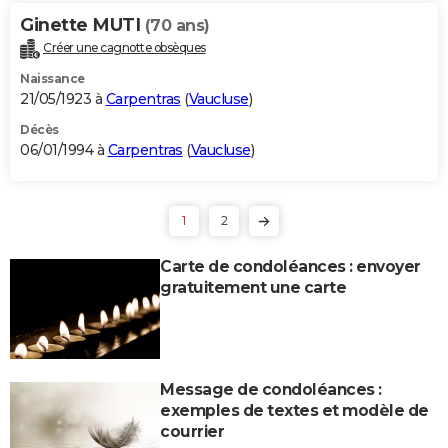
Ginette MUTI
(70 ans)
Créer une cagnotte obsèques
Naissance
21/05/1923 à
Carpentras
(
Vaucluse
)
Décès
06/01/1994 à
Carpentras
(
Vaucluse
)
1
2
Carte de condoléances : envoyer
gratuitement une carte
Message de condoléances :
exemples de textes et modèle de
courrier