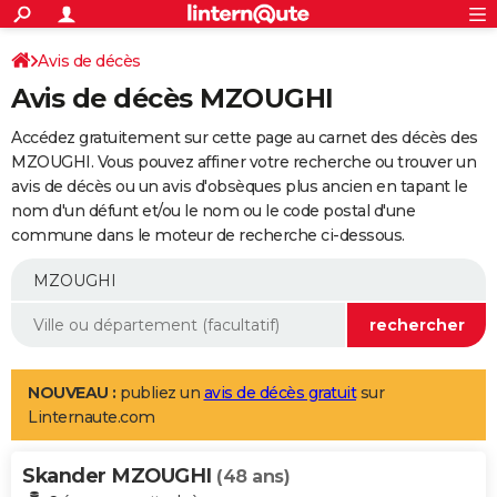
ACTUALITÉS
Connexion
S'inscrire
Avis de décès
Rechercher
Société
Education
Villes
Politique
Faits Divers
Monde
+
SPORT
Avis de décès MZOUGHI
Football
Cyclisme
Forum
Coupe du monde 2026
Tennis
Rugby
CULTURE
Accédez gratuitement sur cette page au carnet des décès des
TNT
Cinéma
Musique
Programme TV
Streaming
Sorties cinéma
+
MZOUGHI. Vous pouvez affiner votre recherche ou trouver un
FINANCE
avis de décès ou un avis d'obsèques plus ancien en tapant le
Impôts
Immobilier
Banque
Crédit
Retraite
Epargne
Risques naturels par ville
Assurance
AUTO
nom d'un défunt et/ou le nom ou le code postal d'une
commune dans le moteur de recherche ci-dessous.
Réserver un essai
Berlines
Forum auto
Essais
Citadines
SUV
+
HIGH-TECH
Meilleur smartphone
Ordinateurs
Guide high-tech
Mobiles
Internet
Jeux vidéo
+
BRICOLAGE
Aménagement intérieur
Cuisine
Jardinage
+
Forum
Extérieur
Salle de bains
Rangement
WEEK-END
Escapades
Expositions
Week-end nature
Guides de France
Patrimoine
Musées
+
LIFESTYLE
NOUVEAU :
publiez un
avis de décès gratuit
sur
Linternaute.com
Bien-être
Mode
+
Art de vivre
Loisirs
Modes de vie
SANTE
Skander MZOUGHI
Guide de la santé
Médicaments
+
Alimentation
Maladies
Sommeil
(48 ans)
VOYAGE