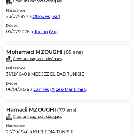
Créer une cagnotte obsèques
City break
Voyage de noces
Climat
Destinations
Voyage nature
Forum
+
PHOTO
Naissance
23/07/1977 à
Ollioules
(
Var
)
GUIDES D'ACHAT
Décès
07/07/2026 à
Toulon
(
Var
)
BONS PLANS
CARTE DE VOEUX
Mohamed MZOUGHI
(85 ans)
Carte Bonne année
Carte Pâques
Carte de Noël
Carte Saint-Valentin
Carte d'anniversaire
DICTIONNAIRE
Créer une cagnotte obsèques
Biographies
Expressions
Dictionnaire
Citations
Proverbes
PROGRAMME TV
Naissance
31/12/1940 à MEDJEZ EL BAB TUNISIE
COPAINS D'AVANT
Décès
06/01/2026 à
Cannes
(
Alpes-Maritimes
)
Se connecter
Collèges
Universités
Service militaire
S'inscrire
Lycées
Primaires
Entreprises
Avis de recherche
AVIS DE DÉCÈS
FORUM
Hamadi MZOUGHI
(79 ans)
Lifestyle
Sport
Television
Cinema
Bricolage
Culture
Auto
Voyage
Créer une cagnotte obsèques
Naissance
23/09/1946 à KHELEDIA TUNISIE