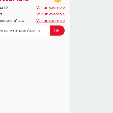
alité
Voir un exemple
rt
Voir un exemple
dossiers d'actu
Voir un exemple