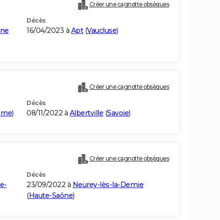
Créer une cagnotte obsèques
Décès
gne
16/04/2023 à
Apt
(
Vaucluse
)
Créer une cagnotte obsèques
Décès
arne
)
08/11/2022 à
Albertville
(
Savoie
)
Créer une cagnotte obsèques
Décès
e-
23/09/2022 à
Neurey-lès-la-Demie
(
Haute-Saône
)