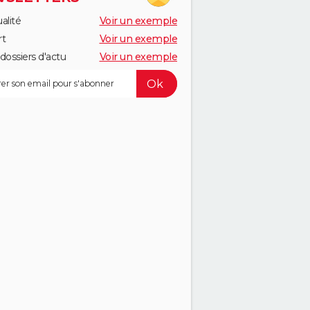
alité
Voir un exemple
rt
Voir un exemple
dossiers d'actu
Voir un exemple