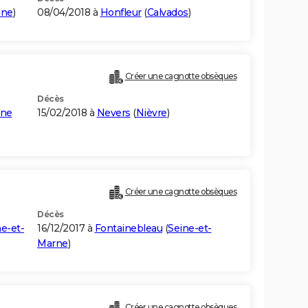
ine
)
08/04/2018 à
Honfleur
(
Calvados
)
Créer une cagnotte obsèques
Décès
gne
15/02/2018 à
Nevers
(
Nièvre
)
Créer une cagnotte obsèques
Décès
e-et-
16/12/2017 à
Fontainebleau
(
Seine-et-
Marne
)
Créer une cagnotte obsèques