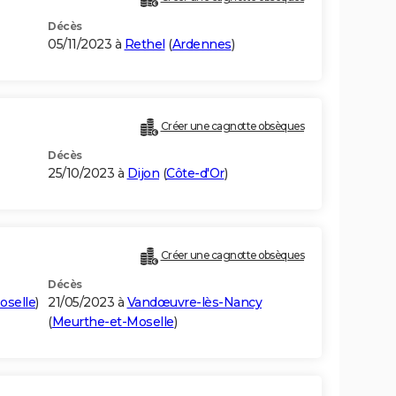
Décès
05/11/2023 à
Rethel
(
Ardennes
)
Créer une cagnotte obsèques
Décès
25/10/2023 à
Dijon
(
Côte-d'Or
)
Créer une cagnotte obsèques
Décès
oselle
)
21/05/2023 à
Vandœuvre-lès-Nancy
(
Meurthe-et-Moselle
)