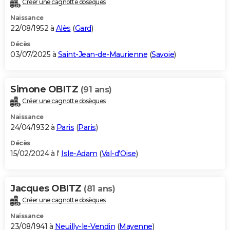
Créer une cagnotte obsèques
City break
Voyage de noces
Climat
Destinations
Voyage nature
Forum
+
PHOTO
Naissance
22/08/1952 à
Alès
(
Gard
)
GUIDES D'ACHAT
Décès
03/07/2025 à
Saint-Jean-de-Maurienne
(
Savoie
)
BONS PLANS
CARTE DE VOEUX
Simone OBITZ
(91 ans)
Carte Bonne année
Carte Pâques
Carte de Noël
Carte Saint-Valentin
Carte d'anniversaire
DICTIONNAIRE
Créer une cagnotte obsèques
Biographies
Expressions
Dictionnaire
Citations
Proverbes
PROGRAMME TV
Naissance
24/04/1932 à
Paris
(
Paris
)
COPAINS D'AVANT
Décès
15/02/2024 à l'
Isle-Adam
(
Val-d'Oise
)
Se connecter
Collèges
Universités
Service militaire
S'inscrire
Lycées
Primaires
Entreprises
Avis de recherche
AVIS DE DÉCÈS
FORUM
Jacques OBITZ
(81 ans)
Lifestyle
Sport
Television
Cinema
Bricolage
Culture
Auto
Voyage
Créer une cagnotte obsèques
Naissance
23/08/1941 à
Neuilly-le-Vendin
(
Mayenne
)