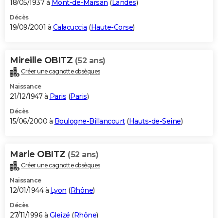
18/05/1937 à
Mont-de-Marsan
(
Landes
)
Décès
19/09/2001 à
Calacuccia
(
Haute-Corse
)
Mireille OBITZ
(52 ans)
Créer une cagnotte obsèques
Naissance
21/12/1947 à
Paris
(
Paris
)
Décès
15/06/2000 à
Boulogne-Billancourt
(
Hauts-de-Seine
)
Marie OBITZ
(52 ans)
Créer une cagnotte obsèques
Naissance
12/01/1944 à
Lyon
(
Rhône
)
Décès
27/11/1996 à
Gleizé
(
Rhône
)