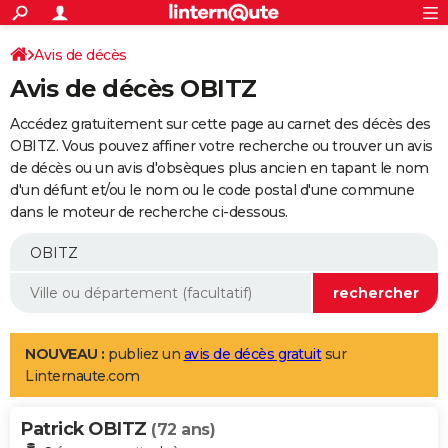
ACTUALITÉS
Connexion
S'inscrire
Avis de décès
Rechercher
Société
Education
Villes
Politique
Faits Divers
Monde
+
SPORT
Avis de décès OBITZ
Football
Cyclisme
Forum
Coupe du monde 2026
Tennis
Rugby
CULTURE
Accédez gratuitement sur cette page au carnet des décès des
TNT
Cinéma
Musique
Programme TV
Streaming
Sorties cinéma
+
OBITZ. Vous pouvez affiner votre recherche ou trouver un avis
FINANCE
de décès ou un avis d'obsèques plus ancien en tapant le nom
Impôts
Immobilier
Banque
Crédit
Retraite
Epargne
Risques naturels par ville
Assurance
AUTO
d'un défunt et/ou le nom ou le code postal d'une commune
dans le moteur de recherche ci-dessous.
Réserver un essai
Berlines
Forum auto
Essais
Citadines
SUV
+
HIGH-TECH
Meilleur smartphone
Ordinateurs
Guide high-tech
Mobiles
Internet
Jeux vidéo
+
BRICOLAGE
Aménagement intérieur
Cuisine
Jardinage
+
Forum
Extérieur
Salle de bains
Rangement
WEEK-END
Escapades
Expositions
Week-end nature
Guides de France
Patrimoine
Musées
+
LIFESTYLE
NOUVEAU :
publiez un
avis de décès gratuit
sur
Linternaute.com
Bien-être
Mode
+
Art de vivre
Loisirs
Modes de vie
SANTE
Patrick OBITZ
Guide de la santé
Médicaments
+
Alimentation
Maladies
Sommeil
(72 ans)
VOYAGE