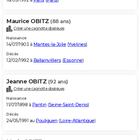
18/03/1992 à
Paris
(
Paris
)
Maurice OBITZ
(88 ans)
Créer une cagnotte obsèques
Naissance
14/07/1903 à
Mantes-la-Jolie
(
Yvelines
)
Décès
12/02/1992 à
Ballainvilliers
(
Essonne
)
Jeanne OBITZ
(92 ans)
Créer une cagnotte obsèques
Naissance
11/07/1898 à
Pantin
(
Seine-Saint-Denis
)
Décès
24/05/1991 au
Pouliguen
(
Loire-Atlantique
)