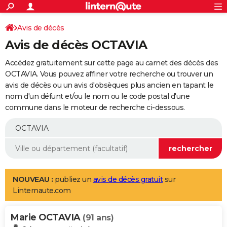
ACTUALITÉS
Connexion
S'inscrire
Avis de décès
Rechercher
Société
Education
Villes
Politique
Faits Divers
Monde
+
SPORT
Avis de décès OCTAVIA
Football
Cyclisme
Forum
Coupe du monde 2026
Tennis
Rugby
CULTURE
Accédez gratuitement sur cette page au carnet des décès des
TNT
Cinéma
Musique
Programme TV
Streaming
Sorties cinéma
+
OCTAVIA. Vous pouvez affiner votre recherche ou trouver un
FINANCE
avis de décès ou un avis d'obsèques plus ancien en tapant le
Impôts
Immobilier
Banque
Crédit
Retraite
Epargne
Risques naturels par ville
Assurance
AUTO
nom d'un défunt et/ou le nom ou le code postal d'une
commune dans le moteur de recherche ci-dessous.
Réserver un essai
Berlines
Forum auto
Essais
Citadines
SUV
+
HIGH-TECH
Meilleur smartphone
Ordinateurs
Guide high-tech
Mobiles
Internet
Jeux vidéo
+
BRICOLAGE
Aménagement intérieur
Cuisine
Jardinage
+
Forum
Extérieur
Salle de bains
Rangement
WEEK-END
Escapades
Expositions
Week-end nature
Guides de France
Patrimoine
Musées
+
LIFESTYLE
NOUVEAU :
publiez un
avis de décès gratuit
sur
Linternaute.com
Bien-être
Mode
+
Art de vivre
Loisirs
Modes de vie
SANTE
Marie OCTAVIA
Guide de la santé
Médicaments
+
Alimentation
Maladies
Sommeil
(91 ans)
VOYAGE