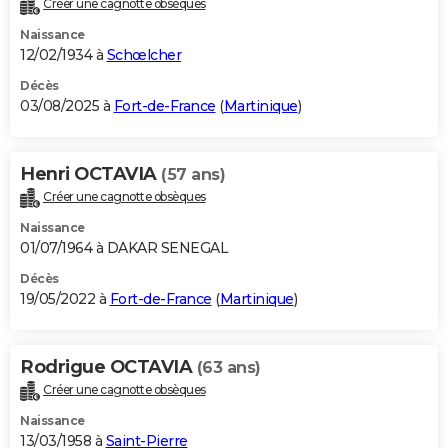
Créer une cagnotte obsèques
City break
Voyage de noces
Climat
Destinations
Voyage nature
Forum
+
PHOTO
Naissance
12/02/1934 à
Schœlcher
GUIDES D'ACHAT
Décès
03/08/2025 à
Fort-de-France
(
Martinique
)
BONS PLANS
CARTE DE VOEUX
Henri OCTAVIA
(57 ans)
Carte Bonne année
Carte Pâques
Carte de Noël
Carte Saint-Valentin
Carte d'anniversaire
DICTIONNAIRE
Créer une cagnotte obsèques
Biographies
Expressions
Dictionnaire
Citations
Proverbes
PROGRAMME TV
Naissance
01/07/1964 à DAKAR SENEGAL
COPAINS D'AVANT
Décès
19/05/2022 à
Fort-de-France
(
Martinique
)
Se connecter
Collèges
Universités
Service militaire
S'inscrire
Lycées
Primaires
Entreprises
Avis de recherche
AVIS DE DÉCÈS
FORUM
Rodrigue OCTAVIA
(63 ans)
Lifestyle
Sport
Television
Cinema
Bricolage
Culture
Auto
Voyage
Créer une cagnotte obsèques
Naissance
13/03/1958 à
Saint-Pierre