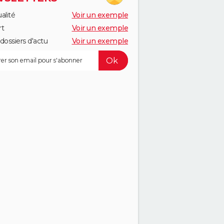
alité
Voir un exemple
rt
Voir un exemple
dossiers d'actu
Voir un exemple