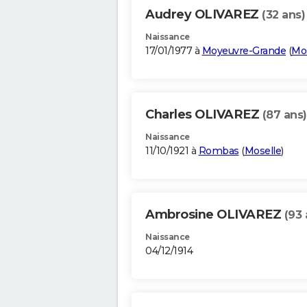
Audrey OLIVAREZ
(32 ans)
Naissance
17/01/1977 à
Moyeuvre-Grande
(
Mos
Charles OLIVAREZ
(87 ans)
Naissance
11/10/1921 à
Rombas
(
Moselle
)
Ambrosine OLIVAREZ
(93 
Naissance
04/12/1914