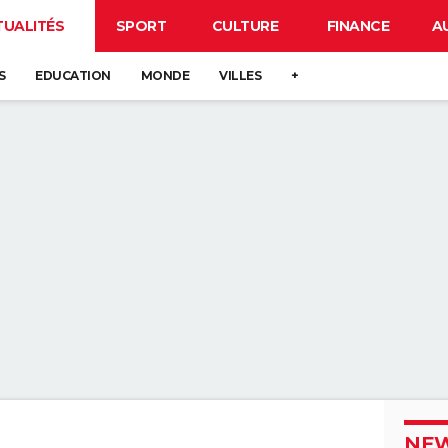
TUALITÉS
SPORT
CULTURE
FINANCE
A
S
EDUCATION
MONDE
VILLES
+
NEW