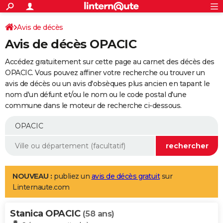
ACTUALITÉS
Connexion
S'inscrire
Avis de décès
Rechercher
Société
Education
Villes
Politique
Faits Divers
Monde
+
SPORT
Avis de décès OPACIC
Football
Cyclisme
Forum
Coupe du monde 2026
Tennis
Rugby
CULTURE
Accédez gratuitement sur cette page au carnet des décès des
TNT
Cinéma
Musique
Programme TV
Streaming
Sorties cinéma
+
OPACIC. Vous pouvez affiner votre recherche ou trouver un
FINANCE
avis de décès ou un avis d'obsèques plus ancien en tapant le
Impôts
Immobilier
Banque
Crédit
Retraite
Epargne
Risques naturels par ville
Assurance
AUTO
nom d'un défunt et/ou le nom ou le code postal d'une
commune dans le moteur de recherche ci-dessous.
Réserver un essai
Berlines
Forum auto
Essais
Citadines
SUV
+
HIGH-TECH
Meilleur smartphone
Ordinateurs
Guide high-tech
Mobiles
Internet
Jeux vidéo
+
BRICOLAGE
Aménagement intérieur
Cuisine
Jardinage
+
Forum
Extérieur
Salle de bains
Rangement
WEEK-END
Escapades
Expositions
Week-end nature
Guides de France
Patrimoine
Musées
+
LIFESTYLE
NOUVEAU :
publiez un
avis de décès gratuit
sur
Linternaute.com
Bien-être
Mode
+
Art de vivre
Loisirs
Modes de vie
SANTE
Stanica OPACIC
Guide de la santé
Médicaments
+
Alimentation
Maladies
Sommeil
(58 ans)
VOYAGE