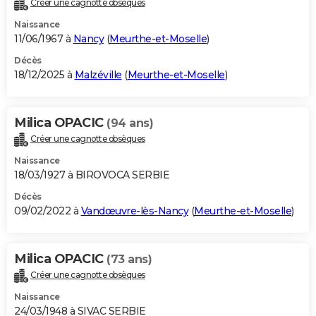
Créer une cagnotte obsèques
City break
Voyage de noces
Climat
Destinations
Voyage nature
Forum
+
PHOTO
Naissance
11/06/1967 à
Nancy
(
Meurthe-et-Moselle
)
GUIDES D'ACHAT
Décès
18/12/2025 à
Malzéville
(
Meurthe-et-Moselle
)
BONS PLANS
CARTE DE VOEUX
Milica OPACIC
(94 ans)
Carte Bonne année
Carte Pâques
Carte de Noël
Carte Saint-Valentin
Carte d'anniversaire
DICTIONNAIRE
Créer une cagnotte obsèques
Biographies
Expressions
Dictionnaire
Citations
Proverbes
PROGRAMME TV
Naissance
18/03/1927 à BIROVOCA SERBIE
COPAINS D'AVANT
Décès
09/02/2022 à
Vandœuvre-lès-Nancy
(
Meurthe-et-Moselle
)
Se connecter
Collèges
Universités
Service militaire
S'inscrire
Lycées
Primaires
Entreprises
Avis de recherche
AVIS DE DÉCÈS
FORUM
Milica OPACIC
(73 ans)
Lifestyle
Sport
Television
Cinema
Bricolage
Culture
Auto
Voyage
Créer une cagnotte obsèques
Naissance
24/03/1948 à SIVAC SERBIE