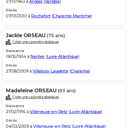
27/11/1943 à
Angles
(
Vendée
)
Décès
07/01/2010 à
Rochefort
(
Charente-Maritime
)
Jackie ORSEAU
(75 ans)
Créer une cagnotte obsèques
Naissance
19/05/1934 à
Nantes
(
Loire-Atlantique
)
Décès
27/08/2009 à
Villebois-Lavalette
(
Charente
)
Madeleine ORSEAU
(93 ans)
Créer une cagnotte obsèques
Naissance
21/02/1916 à
Villeneuve-en-Retz
(
Loire-Atlantique
)
Décès
04/03/2009 à
Villeneuve-en-Retz
(
Loire-Atlantique
)