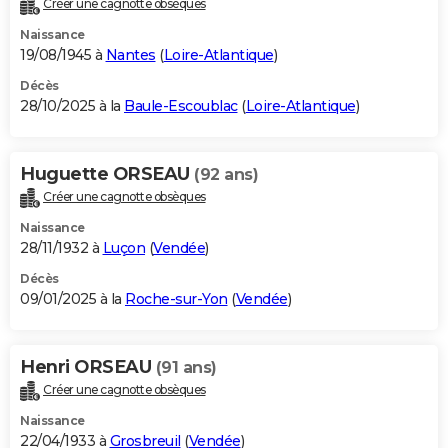
Créer une cagnotte obsèques
City break
Voyage de noces
Climat
Destinations
Voyage nature
Forum
+
PHOTO
Naissance
19/08/1945 à
Nantes
(
Loire-Atlantique
)
GUIDES D'ACHAT
Décès
28/10/2025 à la
Baule-Escoublac
(
Loire-Atlantique
)
BONS PLANS
CARTE DE VOEUX
Huguette ORSEAU
(92 ans)
Carte Bonne année
Carte Pâques
Carte de Noël
Carte Saint-Valentin
Carte d'anniversaire
DICTIONNAIRE
Créer une cagnotte obsèques
Biographies
Expressions
Dictionnaire
Citations
Proverbes
PROGRAMME TV
Naissance
28/11/1932 à
Luçon
(
Vendée
)
COPAINS D'AVANT
Décès
09/01/2025 à la
Roche-sur-Yon
(
Vendée
)
Se connecter
Collèges
Universités
Service militaire
S'inscrire
Lycées
Primaires
Entreprises
Avis de recherche
AVIS DE DÉCÈS
FORUM
Henri ORSEAU
(91 ans)
Lifestyle
Sport
Television
Cinema
Bricolage
Culture
Auto
Voyage
Créer une cagnotte obsèques
Naissance
22/04/1933 à
Grosbreuil
(
Vendée
)