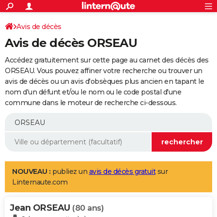
ACTUALITÉS
Connexion
S'inscrire
Avis de décès
Rechercher
Société
Education
Villes
Politique
Faits Divers
Monde
+
SPORT
Avis de décès ORSEAU
Football
Cyclisme
Forum
Coupe du monde 2026
Tennis
Rugby
CULTURE
Accédez gratuitement sur cette page au carnet des décès des
TNT
Cinéma
Musique
Programme TV
Streaming
Sorties cinéma
+
ORSEAU. Vous pouvez affiner votre recherche ou trouver un
FINANCE
avis de décès ou un avis d'obsèques plus ancien en tapant le
Impôts
Immobilier
Banque
Crédit
Retraite
Epargne
Risques naturels par ville
Assurance
AUTO
nom d'un défunt et/ou le nom ou le code postal d'une
commune dans le moteur de recherche ci-dessous.
Réserver un essai
Berlines
Forum auto
Essais
Citadines
SUV
+
HIGH-TECH
Meilleur smartphone
Ordinateurs
Guide high-tech
Mobiles
Internet
Jeux vidéo
+
BRICOLAGE
Aménagement intérieur
Cuisine
Jardinage
+
Forum
Extérieur
Salle de bains
Rangement
WEEK-END
Escapades
Expositions
Week-end nature
Guides de France
Patrimoine
Musées
+
LIFESTYLE
NOUVEAU :
publiez un
avis de décès gratuit
sur
Linternaute.com
Bien-être
Mode
+
Art de vivre
Loisirs
Modes de vie
SANTE
Jean ORSEAU
Guide de la santé
Médicaments
+
Alimentation
Maladies
Sommeil
(80 ans)
VOYAGE