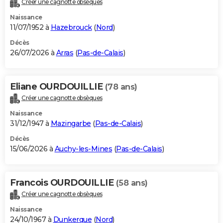
Créer une cagnotte obsèques
City break
Voyage de noces
Climat
Destinations
Voyage nature
Forum
+
PHOTO
Naissance
11/07/1952 à
Hazebrouck
(
Nord
)
GUIDES D'ACHAT
Décès
26/07/2026 à
Arras
(
Pas-de-Calais
)
BONS PLANS
CARTE DE VOEUX
Eliane OURDOUILLIE
(78 ans)
Carte Bonne année
Carte Pâques
Carte de Noël
Carte Saint-Valentin
Carte d'anniversaire
DICTIONNAIRE
Créer une cagnotte obsèques
Biographies
Expressions
Dictionnaire
Citations
Proverbes
PROGRAMME TV
Naissance
31/12/1947 à
Mazingarbe
(
Pas-de-Calais
)
COPAINS D'AVANT
Décès
15/06/2026 à
Auchy-les-Mines
(
Pas-de-Calais
)
Se connecter
Collèges
Universités
Service militaire
S'inscrire
Lycées
Primaires
Entreprises
Avis de recherche
AVIS DE DÉCÈS
FORUM
Francois OURDOUILLIE
(58 ans)
Lifestyle
Sport
Television
Cinema
Bricolage
Culture
Auto
Voyage
Créer une cagnotte obsèques
Naissance
24/10/1967 à
Dunkerque
(
Nord
)