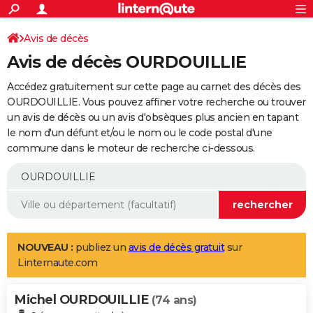
ACTUALITÉS
Connexion
S'inscrire
Avis de décès
Rechercher
Société
Education
Villes
Politique
Faits Divers
Monde
+
SPORT
Avis de décès OURDOUILLIE
Football
Cyclisme
Forum
Coupe du monde 2026
Tennis
Rugby
CULTURE
Accédez gratuitement sur cette page au carnet des décès des
TNT
Cinéma
Musique
Programme TV
Streaming
Sorties cinéma
+
OURDOUILLIE. Vous pouvez affiner votre recherche ou trouver
FINANCE
un avis de décès ou un avis d'obsèques plus ancien en tapant
Impôts
Immobilier
Banque
Crédit
Retraite
Epargne
Risques naturels par ville
Assurance
AUTO
le nom d'un défunt et/ou le nom ou le code postal d'une
commune dans le moteur de recherche ci-dessous.
Réserver un essai
Berlines
Forum auto
Essais
Citadines
SUV
+
HIGH-TECH
Meilleur smartphone
Ordinateurs
Guide high-tech
Mobiles
Internet
Jeux vidéo
+
BRICOLAGE
Aménagement intérieur
Cuisine
Jardinage
+
Forum
Extérieur
Salle de bains
Rangement
WEEK-END
Escapades
Expositions
Week-end nature
Guides de France
Patrimoine
Musées
+
LIFESTYLE
NOUVEAU :
publiez un
avis de décès gratuit
sur
Linternaute.com
Bien-être
Mode
+
Art de vivre
Loisirs
Modes de vie
SANTE
Michel OURDOUILLIE
Guide de la santé
Médicaments
+
Alimentation
Maladies
Sommeil
(74 ans)
VOYAGE