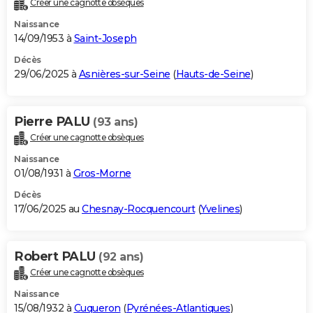
Créer une cagnotte obsèques
City break
Voyage de noces
Climat
Destinations
Voyage nature
Forum
+
PHOTO
Naissance
14/09/1953 à
Saint-Joseph
GUIDES D'ACHAT
Décès
29/06/2025 à
Asnières-sur-Seine
(
Hauts-de-Seine
)
BONS PLANS
CARTE DE VOEUX
Pierre PALU
(93 ans)
Carte Bonne année
Carte Pâques
Carte de Noël
Carte Saint-Valentin
Carte d'anniversaire
DICTIONNAIRE
Créer une cagnotte obsèques
Biographies
Expressions
Dictionnaire
Citations
Proverbes
PROGRAMME TV
Naissance
01/08/1931 à
Gros-Morne
COPAINS D'AVANT
Décès
17/06/2025 au
Chesnay-Rocquencourt
(
Yvelines
)
Se connecter
Collèges
Universités
Service militaire
S'inscrire
Lycées
Primaires
Entreprises
Avis de recherche
AVIS DE DÉCÈS
FORUM
Robert PALU
(92 ans)
Lifestyle
Sport
Television
Cinema
Bricolage
Culture
Auto
Voyage
Créer une cagnotte obsèques
Naissance
15/08/1932 à
Cuqueron
(
Pyrénées-Atlantiques
)