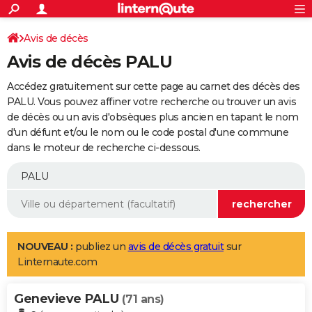
ACTUALITÉS
Connexion
S'inscrire
Avis de décès
Rechercher
Société
Education
Villes
Politique
Faits Divers
Monde
+
SPORT
Avis de décès PALU
Football
Cyclisme
Forum
Coupe du monde 2026
Tennis
Rugby
CULTURE
Accédez gratuitement sur cette page au carnet des décès des
TNT
Cinéma
Musique
Programme TV
Streaming
Sorties cinéma
+
PALU. Vous pouvez affiner votre recherche ou trouver un avis
FINANCE
de décès ou un avis d'obsèques plus ancien en tapant le nom
Impôts
Immobilier
Banque
Crédit
Retraite
Epargne
Risques naturels par ville
Assurance
AUTO
d'un défunt et/ou le nom ou le code postal d'une commune
dans le moteur de recherche ci-dessous.
Réserver un essai
Berlines
Forum auto
Essais
Citadines
SUV
+
HIGH-TECH
Meilleur smartphone
Ordinateurs
Guide high-tech
Mobiles
Internet
Jeux vidéo
+
BRICOLAGE
Aménagement intérieur
Cuisine
Jardinage
+
Forum
Extérieur
Salle de bains
Rangement
WEEK-END
Escapades
Expositions
Week-end nature
Guides de France
Patrimoine
Musées
+
LIFESTYLE
NOUVEAU :
publiez un
avis de décès gratuit
sur
Linternaute.com
Bien-être
Mode
+
Art de vivre
Loisirs
Modes de vie
SANTE
Genevieve PALU
Guide de la santé
Médicaments
+
Alimentation
Maladies
Sommeil
(71 ans)
VOYAGE