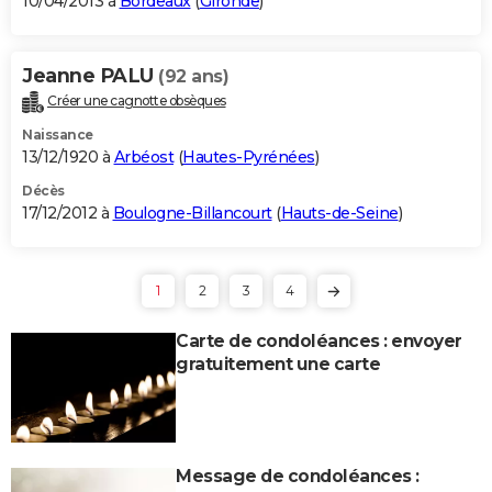
10/04/2013 à
Bordeaux
(
Gironde
)
Jeanne PALU
(92 ans)
Créer une cagnotte obsèques
Naissance
13/12/1920 à
Arbéost
(
Hautes-Pyrénées
)
Décès
17/12/2012 à
Boulogne-Billancourt
(
Hauts-de-Seine
)
1
2
3
4
Carte de condoléances : envoyer
gratuitement une carte
Message de condoléances :