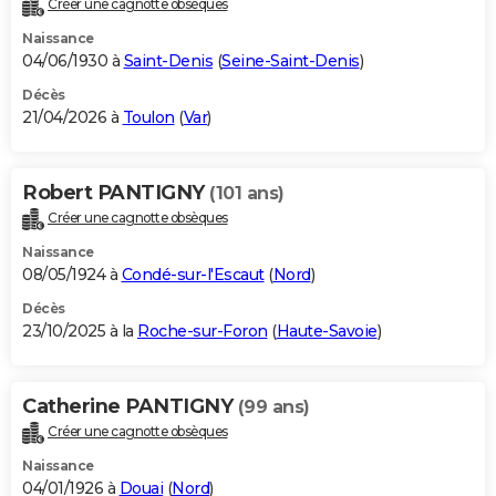
Créer une cagnotte obsèques
City break
Voyage de noces
Climat
Destinations
Voyage nature
Forum
+
PHOTO
Naissance
04/06/1930 à
Saint-Denis
(
Seine-Saint-Denis
)
GUIDES D'ACHAT
Décès
21/04/2026 à
Toulon
(
Var
)
BONS PLANS
CARTE DE VOEUX
Robert PANTIGNY
(101 ans)
Carte Bonne année
Carte Pâques
Carte de Noël
Carte Saint-Valentin
Carte d'anniversaire
DICTIONNAIRE
Créer une cagnotte obsèques
Biographies
Expressions
Dictionnaire
Citations
Proverbes
PROGRAMME TV
Naissance
08/05/1924 à
Condé-sur-l'Escaut
(
Nord
)
COPAINS D'AVANT
Décès
23/10/2025 à la
Roche-sur-Foron
(
Haute-Savoie
)
Se connecter
Collèges
Universités
Service militaire
S'inscrire
Lycées
Primaires
Entreprises
Avis de recherche
AVIS DE DÉCÈS
FORUM
Catherine PANTIGNY
(99 ans)
Lifestyle
Sport
Television
Cinema
Bricolage
Culture
Auto
Voyage
Créer une cagnotte obsèques
Naissance
04/01/1926 à
Douai
(
Nord
)