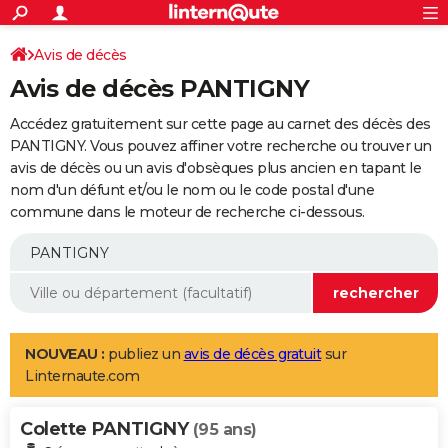
ACTUALITÉS
Connexion
S'inscrire
Avis de décès
Rechercher
Société
Education
Villes
Politique
Faits Divers
Monde
+
SPORT
Avis de décès PANTIGNY
Football
Cyclisme
Forum
Coupe du monde 2026
Tennis
Rugby
CULTURE
Accédez gratuitement sur cette page au carnet des décès des
TNT
Cinéma
Musique
Programme TV
Streaming
Sorties cinéma
+
PANTIGNY. Vous pouvez affiner votre recherche ou trouver un
FINANCE
avis de décès ou un avis d'obsèques plus ancien en tapant le
Impôts
Immobilier
Banque
Crédit
Retraite
Epargne
Risques naturels par ville
Assurance
AUTO
nom d'un défunt et/ou le nom ou le code postal d'une
commune dans le moteur de recherche ci-dessous.
Réserver un essai
Berlines
Forum auto
Essais
Citadines
SUV
+
HIGH-TECH
Meilleur smartphone
Ordinateurs
Guide high-tech
Mobiles
Internet
Jeux vidéo
+
BRICOLAGE
Aménagement intérieur
Cuisine
Jardinage
+
Forum
Extérieur
Salle de bains
Rangement
WEEK-END
Escapades
Expositions
Week-end nature
Guides de France
Patrimoine
Musées
+
LIFESTYLE
NOUVEAU :
publiez un
avis de décès gratuit
sur
Linternaute.com
Bien-être
Mode
+
Art de vivre
Loisirs
Modes de vie
SANTE
Colette PANTIGNY
Guide de la santé
Médicaments
+
Alimentation
Maladies
Sommeil
(95 ans)
VOYAGE