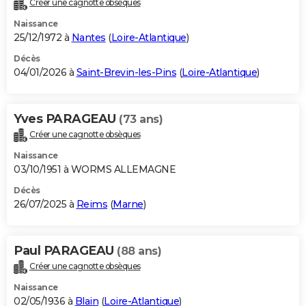
Créer une cagnotte obsèques
City break
Voyage de noces
Climat
Destinations
Voyage nature
Forum
+
PHOTO
Naissance
25/12/1972 à
Nantes
(
Loire-Atlantique
)
GUIDES D'ACHAT
Décès
04/01/2026 à
Saint-Brevin-les-Pins
(
Loire-Atlantique
)
BONS PLANS
CARTE DE VOEUX
Yves PARAGEAU
(73 ans)
Carte Bonne année
Carte Pâques
Carte de Noël
Carte Saint-Valentin
Carte d'anniversaire
DICTIONNAIRE
Créer une cagnotte obsèques
Biographies
Expressions
Dictionnaire
Citations
Proverbes
PROGRAMME TV
Naissance
03/10/1951 à WORMS ALLEMAGNE
COPAINS D'AVANT
Décès
26/07/2025 à
Reims
(
Marne
)
Se connecter
Collèges
Universités
Service militaire
S'inscrire
Lycées
Primaires
Entreprises
Avis de recherche
AVIS DE DÉCÈS
FORUM
Paul PARAGEAU
(88 ans)
Lifestyle
Sport
Television
Cinema
Bricolage
Culture
Auto
Voyage
Créer une cagnotte obsèques
Naissance
02/05/1936 à
Blain
(
Loire-Atlantique
)