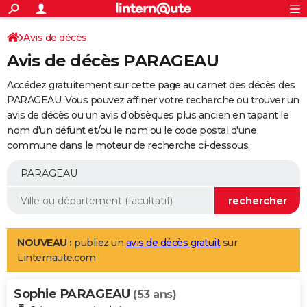
ACTUALITÉS
Connexion
S'inscrire
Avis de décès
Rechercher
Société
Education
Villes
Politique
Faits Divers
Monde
+
SPORT
Avis de décès PARAGEAU
Football
Cyclisme
Forum
Coupe du monde 2026
Tennis
Rugby
CULTURE
Accédez gratuitement sur cette page au carnet des décès des
TNT
Cinéma
Musique
Programme TV
Streaming
Sorties cinéma
+
PARAGEAU. Vous pouvez affiner votre recherche ou trouver un
FINANCE
avis de décès ou un avis d'obsèques plus ancien en tapant le
Impôts
Immobilier
Banque
Crédit
Retraite
Epargne
Risques naturels par ville
Assurance
AUTO
nom d'un défunt et/ou le nom ou le code postal d'une
commune dans le moteur de recherche ci-dessous.
Réserver un essai
Berlines
Forum auto
Essais
Citadines
SUV
+
HIGH-TECH
Meilleur smartphone
Ordinateurs
Guide high-tech
Mobiles
Internet
Jeux vidéo
+
BRICOLAGE
Aménagement intérieur
Cuisine
Jardinage
+
Forum
Extérieur
Salle de bains
Rangement
WEEK-END
Escapades
Expositions
Week-end nature
Guides de France
Patrimoine
Musées
+
LIFESTYLE
NOUVEAU :
publiez un
avis de décès gratuit
sur
Linternaute.com
Bien-être
Mode
+
Art de vivre
Loisirs
Modes de vie
SANTE
Sophie PARAGEAU
Guide de la santé
Médicaments
+
Alimentation
Maladies
Sommeil
(53 ans)
VOYAGE