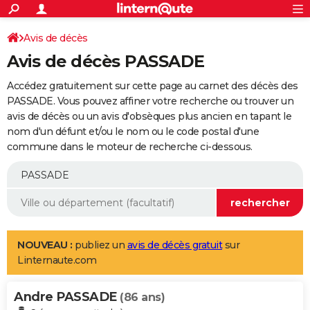
ACTUALITÉS
Connexion
S'inscrire
Avis de décès
Rechercher
Société
Education
Villes
Politique
Faits Divers
Monde
+
SPORT
Avis de décès PASSADE
Football
Cyclisme
Forum
Coupe du monde 2026
Tennis
Rugby
CULTURE
Accédez gratuitement sur cette page au carnet des décès des
TNT
Cinéma
Musique
Programme TV
Streaming
Sorties cinéma
+
PASSADE. Vous pouvez affiner votre recherche ou trouver un
FINANCE
avis de décès ou un avis d'obsèques plus ancien en tapant le
Impôts
Immobilier
Banque
Crédit
Retraite
Epargne
Risques naturels par ville
Assurance
AUTO
nom d'un défunt et/ou le nom ou le code postal d'une
commune dans le moteur de recherche ci-dessous.
Réserver un essai
Berlines
Forum auto
Essais
Citadines
SUV
+
HIGH-TECH
Meilleur smartphone
Ordinateurs
Guide high-tech
Mobiles
Internet
Jeux vidéo
+
BRICOLAGE
Aménagement intérieur
Cuisine
Jardinage
+
Forum
Extérieur
Salle de bains
Rangement
WEEK-END
Escapades
Expositions
Week-end nature
Guides de France
Patrimoine
Musées
+
LIFESTYLE
NOUVEAU :
publiez un
avis de décès gratuit
sur
Linternaute.com
Bien-être
Mode
+
Art de vivre
Loisirs
Modes de vie
SANTE
Andre PASSADE
Guide de la santé
Médicaments
+
Alimentation
Maladies
Sommeil
(86 ans)
VOYAGE