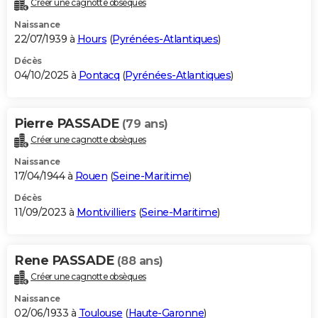
Créer une cagnotte obsèques
City break
Voyage de noces
Climat
Destinations
Voyage nature
Forum
+
PHOTO
Naissance
22/07/1939 à
Hours
(
Pyrénées-Atlantiques
)
GUIDES D'ACHAT
Décès
04/10/2025 à
Pontacq
(
Pyrénées-Atlantiques
)
BONS PLANS
CARTE DE VOEUX
Pierre PASSADE
(79 ans)
Carte Bonne année
Carte Pâques
Carte de Noël
Carte Saint-Valentin
Carte d'anniversaire
DICTIONNAIRE
Créer une cagnotte obsèques
Biographies
Expressions
Dictionnaire
Citations
Proverbes
PROGRAMME TV
Naissance
17/04/1944 à
Rouen
(
Seine-Maritime
)
COPAINS D'AVANT
Décès
11/09/2023 à
Montivilliers
(
Seine-Maritime
)
Se connecter
Collèges
Universités
Service militaire
S'inscrire
Lycées
Primaires
Entreprises
Avis de recherche
AVIS DE DÉCÈS
FORUM
Rene PASSADE
(88 ans)
Lifestyle
Sport
Television
Cinema
Bricolage
Culture
Auto
Voyage
Créer une cagnotte obsèques
Naissance
02/06/1933 à
Toulouse
(
Haute-Garonne
)