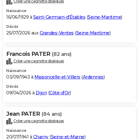
Créer une cagnotte obsèques
City break
Voyage de noces
Climat
Destinations
Voyage nature
Forum
+
PHOTO
Naissance
16/06/1929 à
Saint-Germain-d'Étables
(
Seine-Maritime
)
GUIDES D'ACHAT
Décès
25/07/2026 aux
Grandes-Ventes
(
Seine-Maritime
)
BONS PLANS
CARTE DE VOEUX
Francois PATER
(82 ans)
Carte Bonne année
Carte Pâques
Carte de Noël
Carte Saint-Valentin
Carte d'anniversaire
DICTIONNAIRE
Créer une cagnotte obsèques
Biographies
Expressions
Dictionnaire
Citations
Proverbes
PROGRAMME TV
Naissance
03/09/1943 à
Maisoncelle-et-Villers
(
Ardennes
)
COPAINS D'AVANT
Décès
09/04/2026 à
Dijon
(
Côte-d'Or
)
Se connecter
Collèges
Universités
Service militaire
S'inscrire
Lycées
Primaires
Entreprises
Avis de recherche
AVIS DE DÉCÈS
FORUM
Jean PATER
(84 ans)
Lifestyle
Sport
Television
Cinema
Bricolage
Culture
Auto
Voyage
Créer une cagnotte obsèques
Naissance
20/07/1941 à
Charny
(
Seine-et-Marne
)