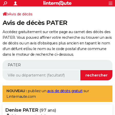
ACTUALITÉS
Connexion
S'inscrire
Avis de décès
Rechercher
Société
Education
Villes
Politique
Faits Divers
Monde
+
SPORT
Avis de décès PATER
Football
Cyclisme
Forum
Coupe du monde 2026
Tennis
Rugby
CULTURE
Accédez gratuitement sur cette page au carnet des décès des
TNT
Cinéma
Musique
Programme TV
Streaming
Sorties cinéma
+
PATER. Vous pouvez affiner votre recherche ou trouver un avis
FINANCE
de décès ou un avis d'obsèques plus ancien en tapant le nom
Impôts
Immobilier
Banque
Crédit
Retraite
Epargne
Risques naturels par ville
Assurance
AUTO
d'un défunt et/ou le nom ou le code postal d'une commune
dans le moteur de recherche ci-dessous.
Réserver un essai
Berlines
Forum auto
Essais
Citadines
SUV
+
HIGH-TECH
Meilleur smartphone
Ordinateurs
Guide high-tech
Mobiles
Internet
Jeux vidéo
+
BRICOLAGE
Aménagement intérieur
Cuisine
Jardinage
+
Forum
Extérieur
Salle de bains
Rangement
WEEK-END
Escapades
Expositions
Week-end nature
Guides de France
Patrimoine
Musées
+
LIFESTYLE
NOUVEAU :
publiez un
avis de décès gratuit
sur
Linternaute.com
Bien-être
Mode
+
Art de vivre
Loisirs
Modes de vie
SANTE
Denise PATER
Guide de la santé
Médicaments
+
Alimentation
Maladies
Sommeil
(97 ans)
VOYAGE