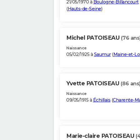
21/05/1970 à
Boulogne-Billancourt
(
Hauts-de-Seine
)
Michel PATOISEAU
(76 ans
Naissance
05/02/1925 à
Saumur
(
Maine-et-Lo
Yvette PATOISEAU
(86 ans
Naissance
09/05/1915 à
Échillais
(
Charente-Ma
Marie-claire PATOISEAU
(