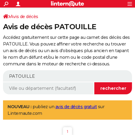
ACTUALITÉS
Connexion
S'inscrire
Avis de décès
Rechercher
Société
Education
Villes
Politique
Faits Divers
Monde
+
SPORT
Avis de décès PATOUILLE
Football
Cyclisme
Forum
Coupe du monde 2026
Tennis
Rugby
CULTURE
Accédez gratuitement sur cette page au carnet des décès des
TNT
Cinéma
Musique
Programme TV
Streaming
Sorties cinéma
+
PATOUILLE. Vous pouvez affiner votre recherche ou trouver
FINANCE
un avis de décès ou un avis d'obsèques plus ancien en tapant
Impôts
Immobilier
Banque
Crédit
Retraite
Epargne
Risques naturels par ville
Assurance
AUTO
le nom d'un défunt et/ou le nom ou le code postal d'une
commune dans le moteur de recherche ci-dessous.
Réserver un essai
Berlines
Forum auto
Essais
Citadines
SUV
+
HIGH-TECH
Meilleur smartphone
Ordinateurs
Guide high-tech
Mobiles
Internet
Jeux vidéo
+
BRICOLAGE
Aménagement intérieur
Cuisine
Jardinage
+
Forum
Extérieur
Salle de bains
Rangement
WEEK-END
Escapades
Expositions
Week-end nature
Guides de France
Patrimoine
Musées
+
LIFESTYLE
NOUVEAU :
publiez un
avis de décès gratuit
sur
Linternaute.com
Bien-être
Mode
+
Art de vivre
Loisirs
Modes de vie
SANTE
Guide de la santé
Médicaments
+
Alimentation
Maladies
Sommeil
VOYAGE
1