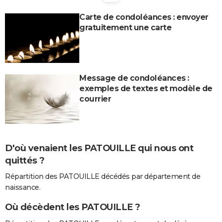
City break
Voyage de noces
Climat
Destinations
Voyage nature
Forum
+
PHOTO
Carte de condoléances : envoyer
gratuitement une carte
GUIDES D'ACHAT
BONS PLANS
CARTE DE VOEUX
Message de condoléances :
exemples de textes et modèle de
Carte Bonne année
Carte Pâques
Carte de Noël
Carte Saint-Valentin
Carte d'anniversaire
DICTIONNAIRE
courrier
Biographies
Expressions
Dictionnaire
Citations
Proverbes
PROGRAMME TV
COPAINS D'AVANT
D'où venaient les PATOUILLE qui nous ont
Se connecter
Collèges
Universités
Service militaire
S'inscrire
Lycées
Primaires
Entreprises
Avis de recherche
AVIS DE DÉCÈS
quittés ?
FORUM
Répartition des PATOUILLE décédés par département de
naissance.
Lifestyle
Sport
Television
Cinema
Bricolage
Culture
Auto
Voyage
Où décèdent les PATOUILLE ?