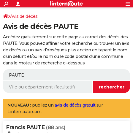
ACTUALITÉS
Connexion
S'inscrire
Avis de décès
Rechercher
Société
Education
Villes
Politique
Faits Divers
Monde
+
SPORT
Avis de décès PAUTE
Football
Cyclisme
Forum
Coupe du monde 2026
Tennis
Rugby
CULTURE
Accédez gratuitement sur cette page au carnet des décès des
TNT
Cinéma
Musique
Programme TV
Streaming
Sorties cinéma
+
PAUTE. Vous pouvez affiner votre recherche ou trouver un avis
FINANCE
de décès ou un avis d'obsèques plus ancien en tapant le nom
Impôts
Immobilier
Banque
Crédit
Retraite
Epargne
Risques naturels par ville
Assurance
AUTO
d'un défunt et/ou le nom ou le code postal d'une commune
dans le moteur de recherche ci-dessous.
Réserver un essai
Berlines
Forum auto
Essais
Citadines
SUV
+
HIGH-TECH
Meilleur smartphone
Ordinateurs
Guide high-tech
Mobiles
Internet
Jeux vidéo
+
BRICOLAGE
Aménagement intérieur
Cuisine
Jardinage
+
Forum
Extérieur
Salle de bains
Rangement
WEEK-END
Escapades
Expositions
Week-end nature
Guides de France
Patrimoine
Musées
+
LIFESTYLE
NOUVEAU :
publiez un
avis de décès gratuit
sur
Linternaute.com
Bien-être
Mode
+
Art de vivre
Loisirs
Modes de vie
SANTE
Francis PAUTE
Guide de la santé
Médicaments
+
Alimentation
Maladies
Sommeil
(88 ans)
VOYAGE