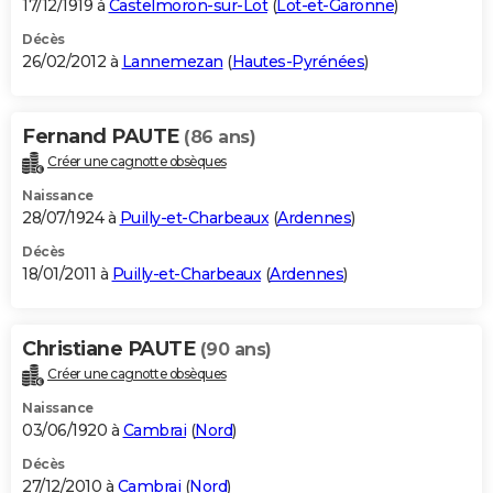
17/12/1919 à
Castelmoron-sur-Lot
(
Lot-et-Garonne
)
Décès
26/02/2012 à
Lannemezan
(
Hautes-Pyrénées
)
Fernand PAUTE
(86 ans)
Créer une cagnotte obsèques
Naissance
28/07/1924 à
Puilly-et-Charbeaux
(
Ardennes
)
Décès
18/01/2011 à
Puilly-et-Charbeaux
(
Ardennes
)
Christiane PAUTE
(90 ans)
Créer une cagnotte obsèques
Naissance
03/06/1920 à
Cambrai
(
Nord
)
Décès
27/12/2010 à
Cambrai
(
Nord
)