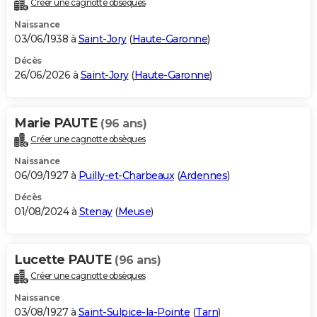
Créer une cagnotte obsèques
City break
Voyage de noces
Climat
Destinations
Voyage nature
Forum
+
PHOTO
Naissance
03/06/1938 à
Saint-Jory
(
Haute-Garonne
)
GUIDES D'ACHAT
Décès
26/06/2026 à
Saint-Jory
(
Haute-Garonne
)
BONS PLANS
CARTE DE VOEUX
Marie PAUTE
(96 ans)
Carte Bonne année
Carte Pâques
Carte de Noël
Carte Saint-Valentin
Carte d'anniversaire
DICTIONNAIRE
Créer une cagnotte obsèques
Biographies
Expressions
Dictionnaire
Citations
Proverbes
PROGRAMME TV
Naissance
06/09/1927 à
Puilly-et-Charbeaux
(
Ardennes
)
COPAINS D'AVANT
Décès
01/08/2024 à
Stenay
(
Meuse
)
Se connecter
Collèges
Universités
Service militaire
S'inscrire
Lycées
Primaires
Entreprises
Avis de recherche
AVIS DE DÉCÈS
FORUM
Lucette PAUTE
(96 ans)
Lifestyle
Sport
Television
Cinema
Bricolage
Culture
Auto
Voyage
Créer une cagnotte obsèques
Naissance
03/08/1927 à
Saint-Sulpice-la-Pointe
(
Tarn
)